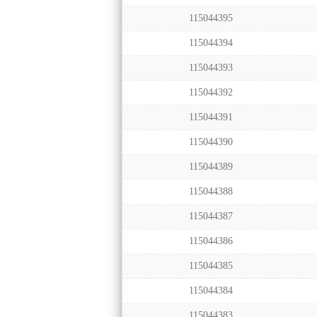
115044395
115044394
115044393
115044392
115044391
115044390
115044389
115044388
115044387
115044386
115044385
115044384
115044383