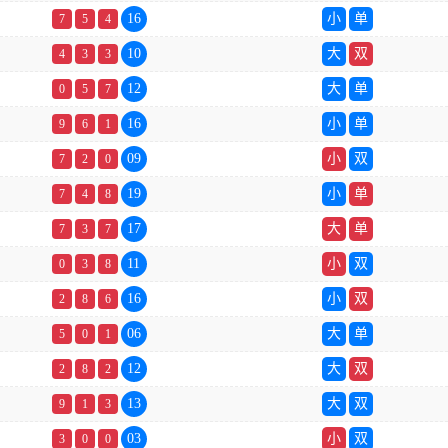
16
小
单
7
5
4
10
大
双
4
3
3
12
大
单
0
5
7
16
小
单
9
6
1
09
小
双
7
2
0
19
小
单
7
4
8
17
大
单
7
3
7
11
小
双
0
3
8
16
小
双
2
8
6
06
大
单
5
0
1
12
大
双
2
8
2
13
大
双
9
1
3
03
小
双
3
0
0