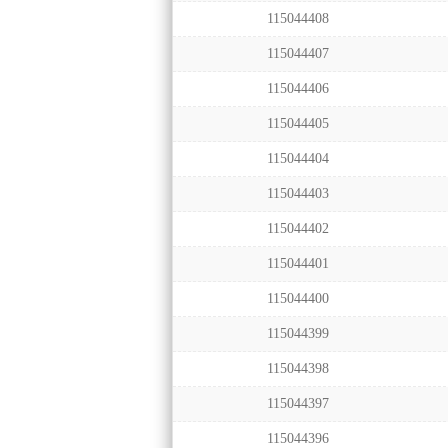
115044408
115044407
115044406
115044405
115044404
115044403
115044402
115044401
115044400
115044399
115044398
115044397
115044396