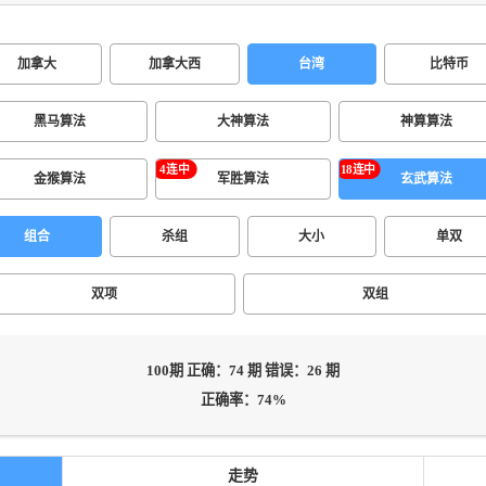
加拿大
加拿大西
台湾
比特币
黑马算法
大神算法
神算算法
金猴算法
军胜算法
玄武算法
组合
杀组
大小
单双
双项
双组
100期 正确：74 期 错误：26 期
正确率：74%
走势