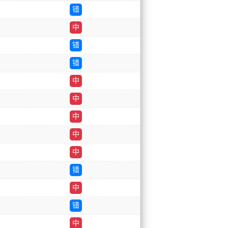
错
中
错
错
中
中
中
中
中
错
中
错
中