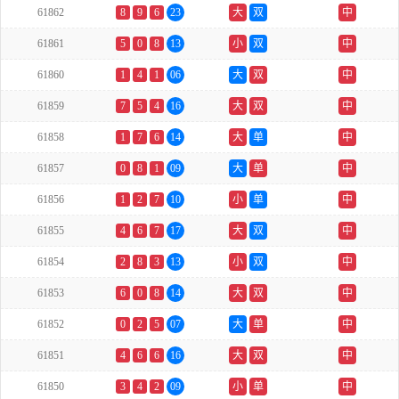
61862
8
9
6
23
大
双
中
61861
5
0
8
13
小
双
中
61860
1
4
1
06
大
双
中
61859
7
5
4
16
大
双
中
61858
1
7
6
14
大
单
中
61857
0
8
1
09
大
单
中
61856
1
2
7
10
小
单
中
61855
4
6
7
17
大
双
中
61854
2
8
3
13
小
双
中
61853
6
0
8
14
大
双
中
61852
0
2
5
07
大
单
中
61851
4
6
6
16
大
双
中
61850
3
4
2
09
小
单
中