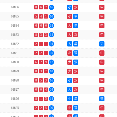
61836
8
6
2
16
小
双
中
61835
5
4
1
10
小
单
中
61834
6
6
6
18
大
单
中
61833
8
3
3
14
大
双
中
61832
2
1
1
04
大
单
错
61831
2
2
1
05
小
双
中
61830
6
2
9
17
大
双
中
61829
8
3
7
18
大
双
中
61828
8
5
3
16
小
双
中
61827
0
0
4
04
大
双
中
61826
8
1
5
14
小
单
错
61825
2
2
5
09
小
双
中