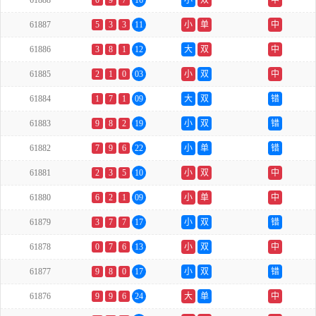
61888
0
9
7
16
小
双
中
61887
5
3
3
11
小
单
中
61886
3
8
1
12
大
双
中
61885
2
1
0
03
小
双
中
61884
1
7
1
09
大
双
错
61883
9
8
2
19
小
双
错
61882
7
9
6
22
小
单
错
61881
2
3
5
10
小
双
中
61880
6
2
1
09
小
单
中
61879
3
7
7
17
小
双
错
61878
0
7
6
13
小
双
中
61877
9
8
0
17
小
双
错
61876
9
9
6
24
大
单
中