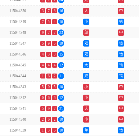
115044351
1
1
2
04
双
中
115044350
3
7
6
16
大
中
115044349
7
5
4
16
小
错
115044348
9
7
7
23
单
中
115044347
5
9
5
19
双
错
115044346
4
3
8
15
双
错
115044345
4
4
4
12
大
错
115044344
1
8
2
11
双
错
115044343
5
0
5
10
小
中
115044342
0
6
6
12
小
中
115044341
5
9
7
21
大
中
115044340
2
6
2
10
小
中
115044339
1
3
6
10
单
错