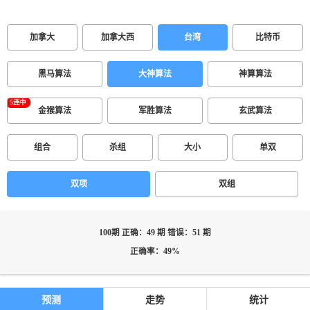
加拿大
加拿大西
台湾
比特币
黑马算法
大神算法
神算算法
金猴算法
军胜算法
玄武算法
组合
杀组
大小
单双
双项
双组
100期 正确：49 期 错误：51 期
正确率：49%
预测
走势
统计