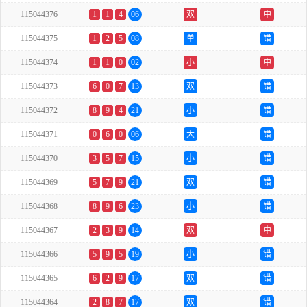
115044376
1
1
4
06
双
中
115044375
1
2
5
08
单
错
115044374
1
1
0
02
小
中
115044373
6
0
7
13
双
错
115044372
8
9
4
21
小
错
115044371
0
6
0
06
大
错
115044370
3
5
7
15
小
错
115044369
5
7
9
21
双
错
115044368
8
9
6
23
小
错
115044367
2
3
9
14
双
中
115044366
5
9
5
19
小
错
115044365
6
2
9
17
双
错
115044364
2
8
7
17
双
错