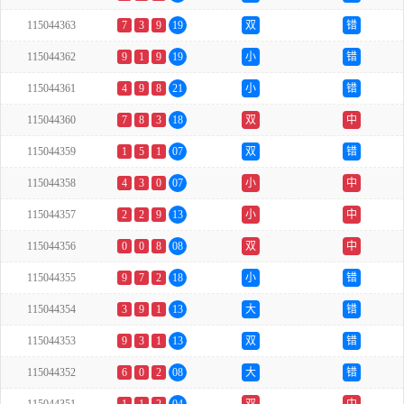
115044363
7
3
9
19
双
错
115044362
9
1
9
19
小
错
115044361
4
9
8
21
小
错
115044360
7
8
3
18
双
中
115044359
1
5
1
07
双
错
115044358
4
3
0
07
小
中
115044357
2
2
9
13
小
中
115044356
0
0
8
08
双
中
115044355
9
7
2
18
小
错
115044354
3
9
1
13
大
错
115044353
9
3
1
13
双
错
115044352
6
0
2
08
大
错