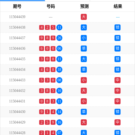
期号
号码
预测
结果
115044439
---
大
---
115044438
4
2
5
11
大
错
115044437
9
8
9
26
小
错
115044436
6
0
0
06
单
错
115044435
3
0
8
11
大
错
115044434
4
6
8
18
单
错
115044433
5
3
0
08
小
中
115044432
3
8
5
16
大
中
115044431
0
8
3
11
小
中
115044430
9
1
4
14
单
错
115044429
2
5
9
16
大
中
115044428
2
1
4
07
大
错