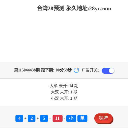
台湾28预测 永久地址:28yc.com
第
115044438
期 距下期:
00
分
58
秒
广告开关：
大单
未开:
14
期
大双
未开:
1
期
小双
未开:
2
期
4
2
5
11
小
单
咪牌
+
+
=
-