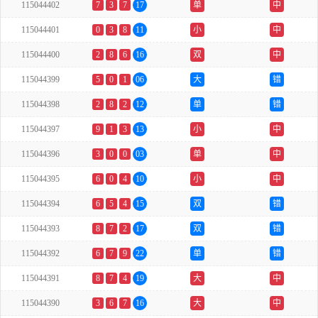
115044402
7
3
7
17
单
中
115044401
0
3
8
11
小
中
115044400
2
8
6
16
双
中
115044399
5
0
1
06
大
错
115044398
2
8
2
12
单
错
115044397
9
1
3
13
小
中
115044396
3
0
0
03
单
中
115044395
6
0
4
10
小
中
115044394
6
5
4
15
双
错
115044393
8
7
2
17
双
错
115044392
6
7
9
22
单
错
115044391
8
7
4
19
大
中
115044390
3
6
7
16
大
中