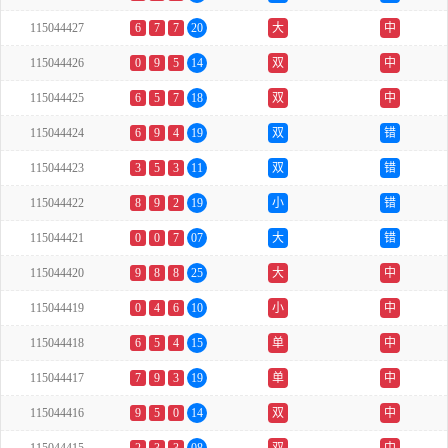
115044427
6
7
7
20
大
中
115044426
0
9
5
14
双
中
115044425
6
5
7
18
双
中
115044424
6
9
4
19
双
错
115044423
3
5
3
11
双
错
115044422
8
9
2
19
小
错
115044421
0
0
7
07
大
错
115044420
9
8
8
25
大
中
115044419
0
4
6
10
小
中
115044418
6
5
4
15
单
中
115044417
7
9
3
19
单
中
115044416
9
5
0
14
双
中