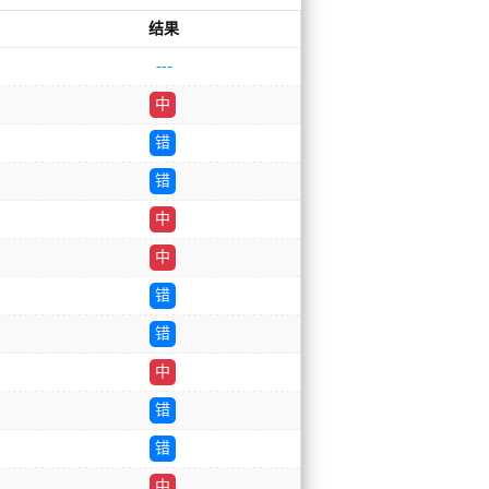
结果
---
中
错
错
中
中
错
错
中
错
错
中