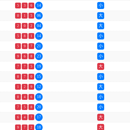
14
小
5
3
6
06
大
0
1
5
04
大
2
0
2
14
小
5
8
1
21
小
5
9
7
23
小
9
6
8
19
大
7
7
5
15
小
8
7
0
12
大
1
2
9
18
小
8
4
6
20
小
7
5
8
17
大
6
4
7
18
大
9
7
2