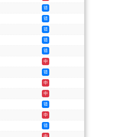
错
错
错
错
错
中
错
中
中
错
中
错
中