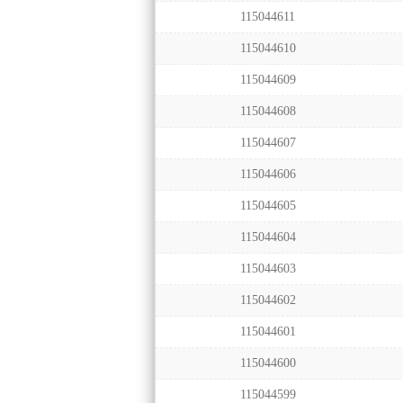
115044611
115044610
115044609
115044608
115044607
115044606
115044605
115044604
115044603
115044602
115044601
115044600
115044599