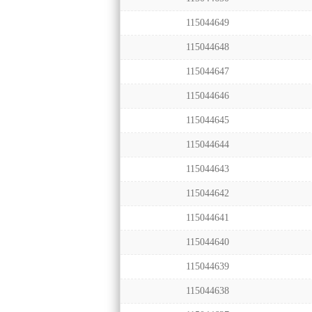
115044649
115044648
115044647
115044646
115044645
115044644
115044643
115044642
115044641
115044640
115044639
115044638