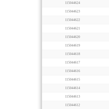
115044624
115044623
115044622
115044621
115044620
115044619
115044618
115044617
115044616
115044615
115044614
115044613
115044612