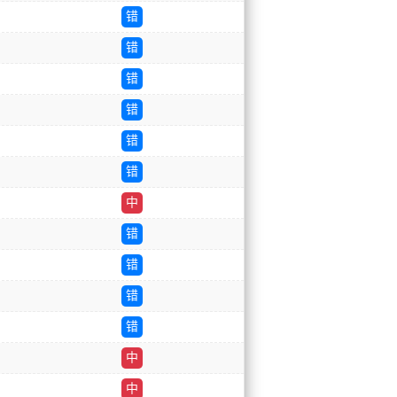
错
错
错
错
错
错
中
错
错
错
错
中
中