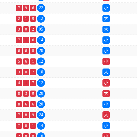
22
小
7
9
6
12
大
2
1
9
05
大
3
0
2
14
小
7
1
6
20
小
6
6
8
12
小
5
6
1
10
大
3
0
7
12
小
4
1
7
20
大
8
3
9
20
小
8
6
6
24
大
7
8
9
14
小
7
6
1
10
小
2
8
0