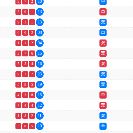
18
单
9
7
2
13
单
3
9
1
13
双
9
3
1
08
单
6
0
2
04
双
1
1
2
16
双
3
7
6
16
双
7
5
4
23
双
9
7
7
19
双
5
9
5
15
单
4
3
8
12
双
4
4
4
11
双
1
8
2
10
单
5
0
5