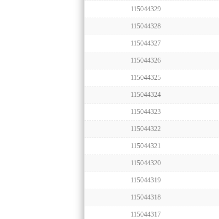
115044329
115044328
115044327
115044326
115044325
115044324
115044323
115044322
115044321
115044320
115044319
115044318
115044317