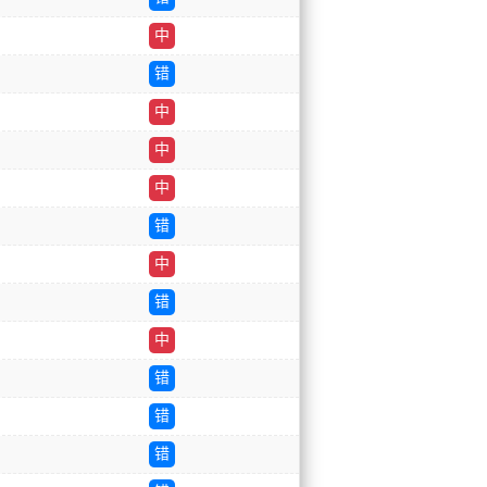
中
错
中
中
中
错
中
错
中
错
错
错