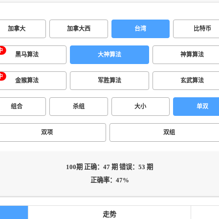
加拿大
加拿大西
台湾
比特币
黑马算法
大神算法
神算算法
金猴算法
军胜算法
玄武算法
组合
杀组
大小
单双
双项
双组
100期 正确：47 期 错误：53 期
正确率：47%
走势