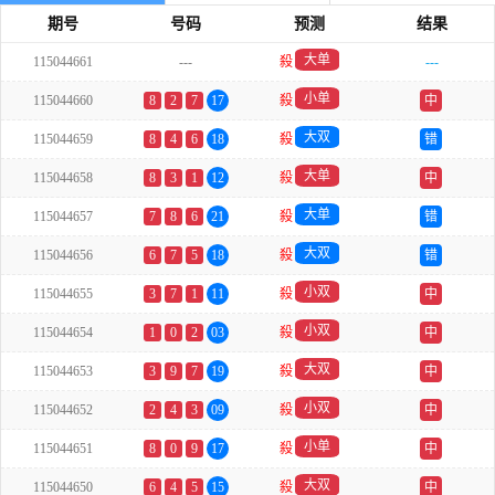
期号
号码
预测
结果
大单
115044661
---
殺
---
小单
115044660
8
2
7
17
殺
中
大双
115044659
8
4
6
18
殺
错
大单
115044658
8
3
1
12
殺
中
大单
115044657
7
8
6
21
殺
错
大双
115044656
6
7
5
18
殺
错
小双
115044655
3
7
1
11
殺
中
小双
115044654
1
0
2
03
殺
中
大双
115044653
3
9
7
19
殺
中
小双
115044652
2
4
3
09
殺
中
小单
115044651
8
0
9
17
殺
中
大双
115044650
6
4
5
15
殺
中