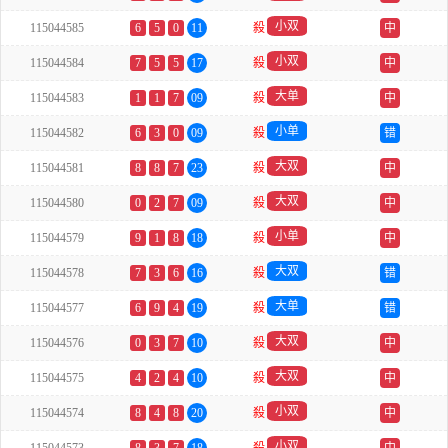
小双
115044585
6
5
0
11
殺
中
小双
115044584
7
5
5
17
殺
中
大单
115044583
1
1
7
09
殺
中
小单
115044582
6
3
0
09
殺
错
大双
115044581
8
8
7
23
殺
中
大双
115044580
0
2
7
09
殺
中
小单
115044579
9
1
8
18
殺
中
大双
115044578
7
3
6
16
殺
错
大单
115044577
6
9
4
19
殺
错
大双
115044576
0
3
7
10
殺
中
大双
115044575
4
2
4
10
殺
中
小双
115044574
8
4
8
20
殺
中
小双