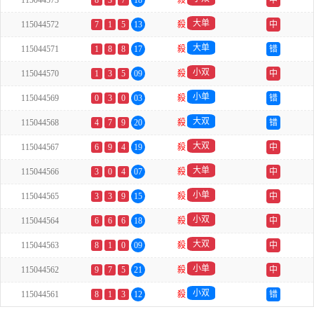
115044573
8
3
7
18
殺
中
大单
115044572
7
1
5
13
殺
中
大单
115044571
1
8
8
17
殺
错
小双
115044570
1
3
5
09
殺
中
小单
115044569
0
3
0
03
殺
错
大双
115044568
4
7
9
20
殺
错
大双
115044567
6
9
4
19
殺
中
大单
115044566
3
0
4
07
殺
中
小单
115044565
3
3
9
15
殺
中
小双
115044564
6
6
6
18
殺
中
大双
115044563
8
1
0
09
殺
中
小单
115044562
9
7
5
21
殺
中
小双
115044561
8
1
3
12
殺
错