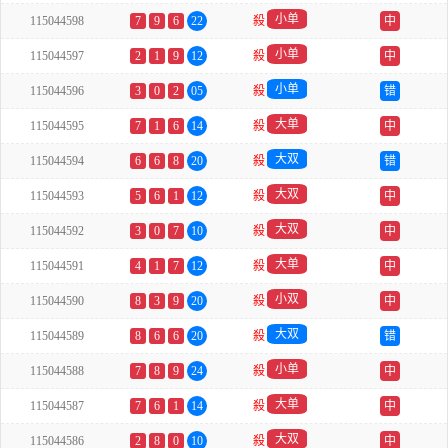
小单
115044598
7
9
6
22
殺
中
小单
115044597
2
1
9
12
殺
中
小单
115044596
3
0
2
05
殺
错
大单
115044595
7
1
6
14
殺
中
大双
115044594
6
6
8
20
殺
错
大双
115044593
5
6
1
12
殺
中
大双
115044592
3
0
7
10
殺
中
大单
115044591
4
1
7
12
殺
中
小双
115044590
8
3
9
20
殺
中
大双
115044589
8
6
6
20
殺
错
小单
115044588
7
8
9
24
殺
中
大单
115044587
7
6
1
14
殺
中
大双
115044586
2
8
0
10
殺
中