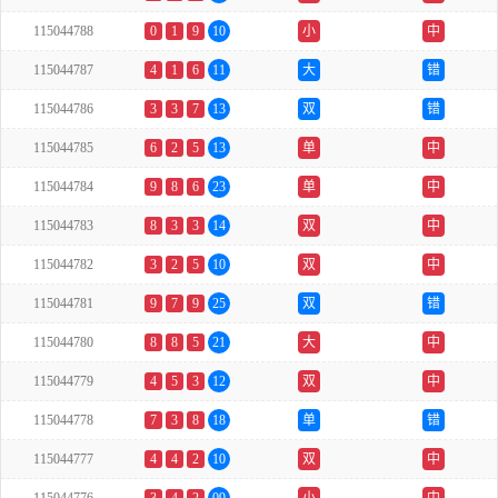
115044788
0
1
9
10
小
中
115044787
4
1
6
11
大
错
115044786
3
3
7
13
双
错
115044785
6
2
5
13
单
中
115044784
9
8
6
23
单
中
115044783
8
3
3
14
双
中
115044782
3
2
5
10
双
中
115044781
9
7
9
25
双
错
115044780
8
8
5
21
大
中
115044779
4
5
3
12
双
中
115044778
7
3
8
18
单
错
115044777
4
4
2
10
双
中