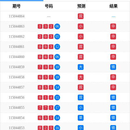
期号
号码
预测
结果
115044864
---
双
---
115044863
1
3
2
06
小
中
115044862
2
0
3
05
小
中
115044861
0
9
3
12
双
中
115044860
0
6
0
06
双
中
115044859
7
3
0
10
大
错
115044858
6
5
7
18
大
中
115044857
8
5
1
14
双
中
115044856
6
1
4
11
双
错
115044855
7
7
3
17
小
错
115044854
6
3
5
14
单
错
115044853
9
2
5
16
小
错