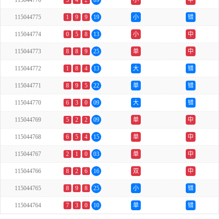
115044776
3
4
2
09
小
中
115044775
1
9
9
19
小
错
115044774
0
5
8
13
小
中
115044773
8
8
9
25
单
中
115044772
1
8
4
13
大
错
115044771
8
9
5
22
单
错
115044770
6
3
0
09
大
错
115044769
5
2
2
09
单
中
115044768
6
5
4
15
单
中
115044767
2
1
0
03
单
中
115044766
8
2
6
16
双
中
115044765
8
9
8
25
小
错
115044764
7
3
0
10
单
错