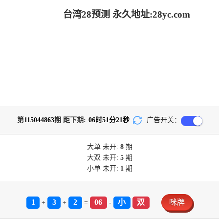
台湾28预测 永久地址:28yc.com
第
115044863
期 距下期:
06
时
51
分
21
秒
广告开关：
大单
未开:
8
期
大双
未开:
5
期
小单
未开:
1
期
1
3
2
06
小
双
咪牌
+
+
=
-