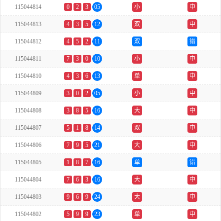
115044814
0
2
3
05
小
中
115044813
4
3
5
12
双
中
115044812
4
5
2
11
双
错
115044811
7
3
0
10
小
中
115044810
4
3
6
13
单
中
115044809
3
0
2
05
小
中
115044808
3
8
5
16
大
中
115044807
5
1
8
14
双
中
115044806
7
9
5
21
大
中
115044805
1
8
7
16
单
错
115044804
7
6
3
16
大
中
115044803
9
6
9
24
大
中
115044802
5
9
9
23
单
中