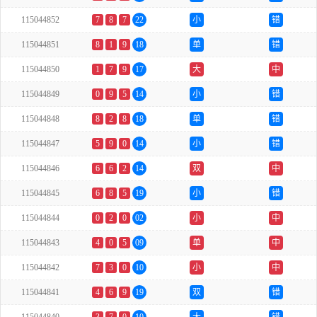
115044852
7
8
7
22
小
错
115044851
8
1
9
18
单
错
115044850
1
7
9
17
大
中
115044849
0
9
5
14
小
错
115044848
8
2
8
18
单
错
115044847
5
9
0
14
小
错
115044846
6
6
2
14
双
中
115044845
6
8
5
19
小
错
115044844
0
2
0
02
小
中
115044843
4
0
5
09
单
中
115044842
7
3
0
10
小
中
115044841
4
6
9
19
双
错