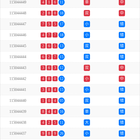
115044449
4
1
6
11
单
中
115044448
2
8
8
18
双
中
115044447
7
5
5
17
小
错
115044446
4
7
7
18
小
错
115044445
2
6
5
13
双
错
115044444
6
2
7
15
双
错
115044443
3
6
3
12
双
中
115044442
4
8
0
12
小
中
115044441
3
8
4
15
小
错
115044440
1
0
4
05
双
错
115044439
8
4
4
16
单
错
115044438
4
2
5
11
大
错
115044437
9
8
9
26
小
错