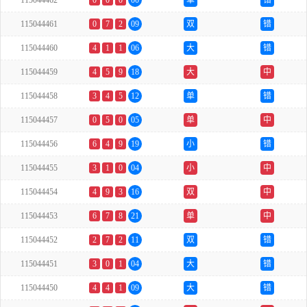
115044462
0
0
0
00
单
错
115044461
0
7
2
09
双
错
115044460
4
1
1
06
大
错
115044459
4
5
9
18
大
中
115044458
3
4
5
12
单
错
115044457
0
5
0
05
单
中
115044456
6
4
9
19
小
错
115044455
3
1
0
04
小
中
115044454
4
9
3
16
双
中
115044453
6
7
8
21
单
中
115044452
2
7
2
11
双
错
115044451
3
0
1
04
大
错
115044450
4
4
1
09
大
错