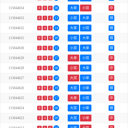
115044634
8
0
0
08
大单
小双
中
115044633
8
1
4
13
小双
大单
错
115044632
6
4
4
14
大单
小双
错
115044631
0
0
9
09
小双
大单
错
115044630
2
6
3
11
小双
大单
错
115044629
9
9
9
27
大单
小双
中
115044628
1
6
1
08
小双
大单
中
115044627
9
7
0
16
大双
小单
中
115044626
8
9
2
19
大双
小单
错
115044625
8
3
6
17
大单
小双
中
115044624
0
6
2
08
大双
小单
错
115044623
3
4
2
09
大双
小单
中