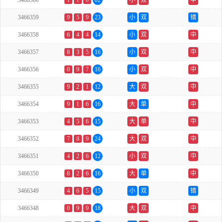
3466360
1
1
0
02
小
双
中
3466359
9
5
9
23
小
双
错
3466358
6
4
4
14
小
双
中
3466357
8
3
5
16
小
双
中
3466356
0
9
7
16
小
双
中
3466355
9
2
1
12
大
双
中
3466354
9
1
6
16
大
单
中
3466353
4
5
6
15
大
单
中
3466352
7
8
9
24
大
双
中
3466351
4
2
6
12
小
双
中
3466350
8
2
6
16
大
单
中
3466349
4
6
5
15
小
双
错
3466348
0
9
9
18
大
双
中