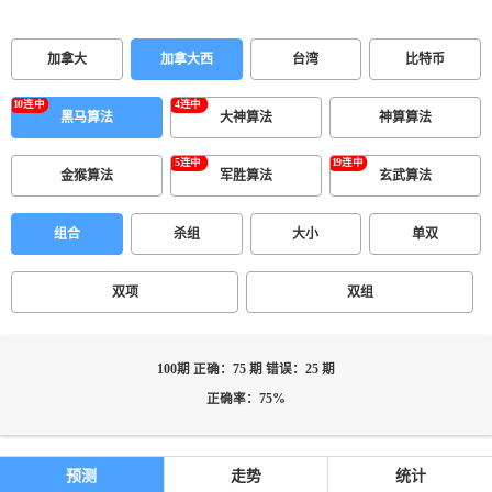
加拿大
加拿大西
台湾
比特币
黑马算法
大神算法
神算算法
金猴算法
军胜算法
玄武算法
组合
杀组
大小
单双
双项
双组
100期 正确：75 期 错误：25 期
正确率：75%
预测
走势
统计