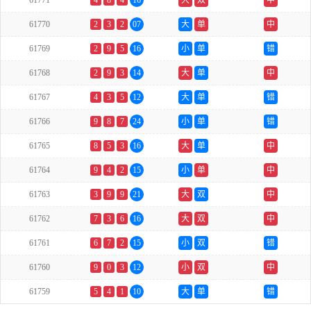
61771
4
8
4
16
大
双
中
61770
2
3
2
07
大
单
中
61769
2
9
5
16
小
单
错
61768
2
9
3
14
大
单
中
61767
4
3
5
12
大
单
错
61766
9
8
7
24
小
单
错
61765
8
5
3
16
大
单
中
61764
9
4
2
15
小
单
中
61763
3
9
9
21
大
双
中
61762
7
3
6
16
大
双
中
61761
6
7
2
15
小
双
错
61760
9
0
3
12
小
双
中
61759
5
4
1
10
大
单
错