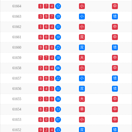
61664
1
7
4
12
小
中
61663
3
9
7
19
小
错
61662
1
6
4
11
小
中
61661
6
0
4
10
双
中
61660
9
8
8
25
双
错
61659
7
7
4
18
大
中
61658
2
0
4
06
小
中
61657
8
9
5
22
小
错
61656
4
4
3
11
双
错
61655
2
5
9
16
大
中
61654
8
2
3
13
单
中
61653
6
0
1
07
小
中
61652
9
2
4
15
双
错