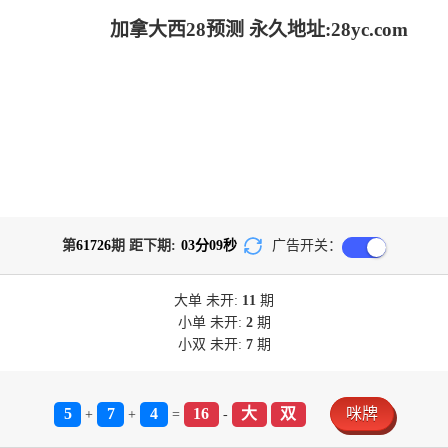
加拿大西28预测 永久地址:28yc.com
第
61726
期 距下期:
03
分
09
秒
广告开关：
大单
未开:
11
期
小单
未开:
2
期
小双
未开:
7
期
5
7
4
16
大
双
咪牌
+
+
=
-