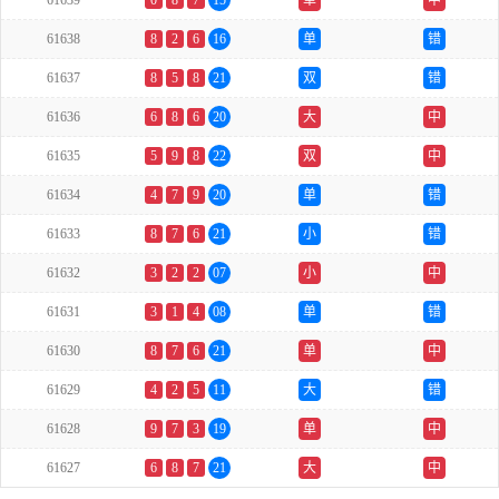
61639
0
8
7
15
单
中
61638
8
2
6
16
单
错
61637
8
5
8
21
双
错
61636
6
8
6
20
大
中
61635
5
9
8
22
双
中
61634
4
7
9
20
单
错
61633
8
7
6
21
小
错
61632
3
2
2
07
小
中
61631
3
1
4
08
单
错
61630
8
7
6
21
单
中
61629
4
2
5
11
大
错
61628
9
7
3
19
单
中
61627
6
8
7
21
大
中