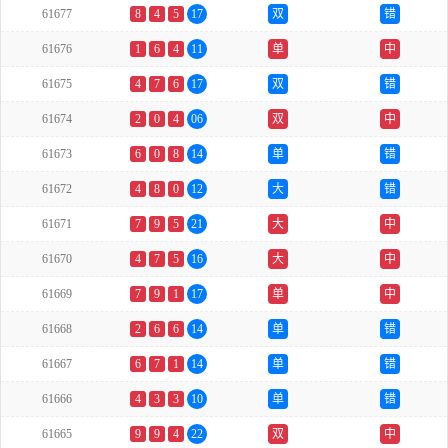
61677
8
4
5
17
双
错
61676
1
6
4
11
单
中
61675
4
7
6
17
双
错
61674
2
0
4
06
双
中
61673
6
0
8
14
单
错
61672
4
8
0
12
大
错
61671
7
9
5
21
大
中
61670
4
7
5
16
大
中
61669
7
9
1
17
单
中
61668
2
6
6
14
单
错
61667
6
7
1
14
单
错
61666
4
3
3
10
单
错
61665
9
9
4
22
双
中