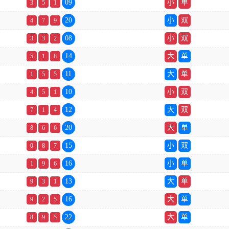
09
小
单
3
5
1
20
小
双
4
7
9
08
小
双
3
3
2
14
大
单
5
1
8
11
大
单
1
5
5
10
小
双
4
5
1
12
大
双
7
1
4
20
大
单
8
6
6
15
小
双
0
8
7
16
小
单
1
9
6
13
大
单
9
3
1
16
大
单
9
2
5
22
大
单
8
9
5