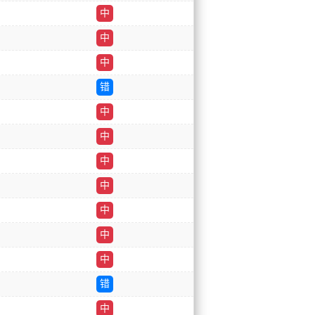
中
中
中
错
中
中
中
中
中
中
中
错
中