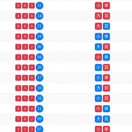
11
小
单
0
8
3
14
大
双
4
4
6
21
大
双
9
6
6
18
小
单
9
9
0
06
大
双
1
3
2
04
小
单
3
1
0
20
小
双
8
8
4
17
小
单
3
5
9
10
大
双
5
5
0
16
小
双
4
5
7
12
小
单
4
4
4
09
大
双
1
6
2
07
小
单
3
1
3