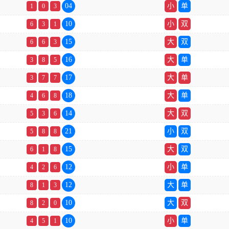
04
小
单
1
0
3
10
小
双
6
3
1
15
大
双
6
6
3
16
大
单
3
8
5
17
大
单
3
7
7
18
大
单
4
6
8
14
大
双
5
3
6
21
小
双
5
8
8
15
大
双
6
1
8
12
小
单
4
2
6
12
大
单
8
1
3
10
大
双
8
2
0
10
小
单
4
5
1