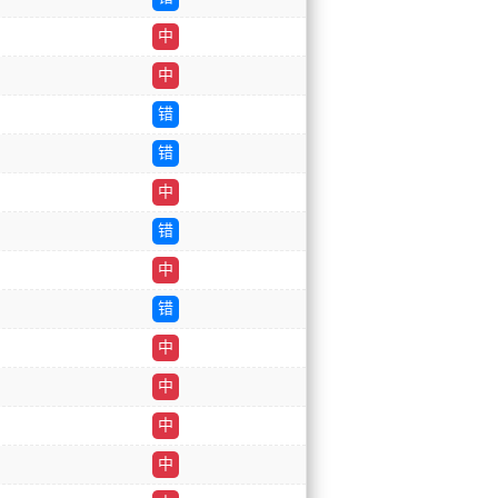
中
中
错
错
中
错
中
错
中
中
中
中