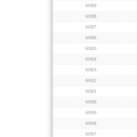
61929
61928
61927
61926
61925
61924
61923
61922
61921
61920
61919
61918
61917