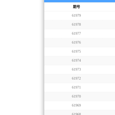
期号
61979
61978
61977
61976
61975
61974
61973
61972
61971
61970
61969
61968