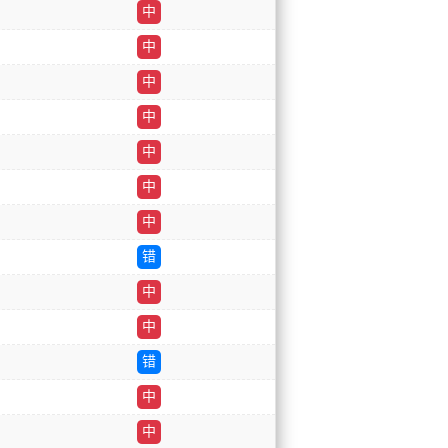
中
中
中
中
中
中
中
错
中
中
错
中
中