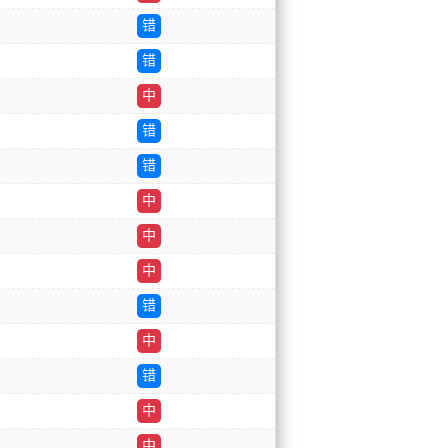
错
错
中
错
错
中
中
中
错
中
错
中
中