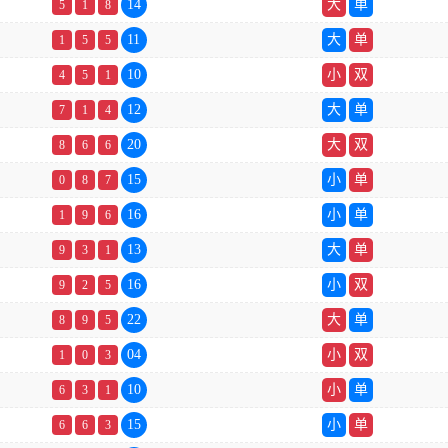
14
大
单
5
1
8
11
大
单
1
5
5
10
小
双
4
5
1
12
大
单
7
1
4
20
大
双
8
6
6
15
小
单
0
8
7
16
小
单
1
9
6
13
大
单
9
3
1
16
小
双
9
2
5
22
大
单
8
9
5
04
小
双
1
0
3
10
小
单
6
3
1
15
小
单
6
6
3