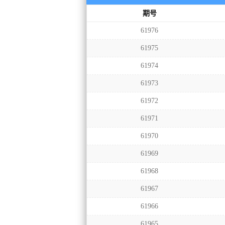
期号
61976
61975
61974
61973
61972
61971
61970
61969
61968
61967
61966
61965