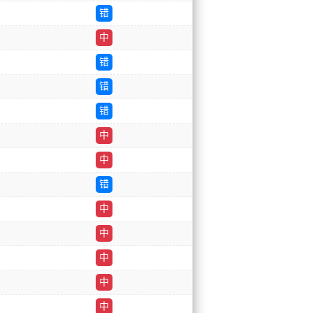
错
中
错
错
错
中
中
错
中
中
中
中
中