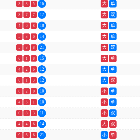
16
大
单
3
8
5
17
大
双
3
7
7
18
大
单
4
6
8
14
大
单
5
3
6
21
大
双
5
8
8
15
大
单
6
1
8
12
大
单
4
2
6
12
大
双
8
1
3
10
小
单
8
2
0
10
小
单
4
5
1
11
小
双
0
8
3
14
大
双
4
4
6
21
小
单
9
6
6