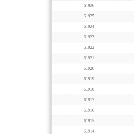
61926
61925
61924
61923
61922
61921
61920
61919
61918
61917
61916
61915
61914