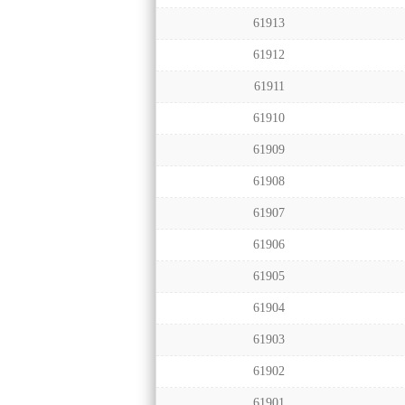
61913
61912
61911
61910
61909
61908
61907
61906
61905
61904
61903
61902
61901