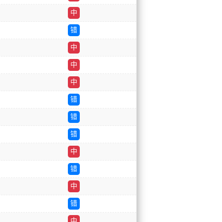
中
错
中
中
中
错
错
错
中
错
中
错
中