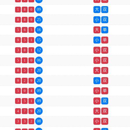
09
大
双
1
8
0
25
小
双
8
8
9
16
大
单
5
6
5
15
小
单
9
5
1
12
小
双
3
8
1
06
小
双
5
1
0
20
大
双
8
5
7
20
小
双
9
2
9
09
小
单
5
0
4
09
小
双
3
5
1
20
大
双
4
7
9
08
小
双
3
3
2