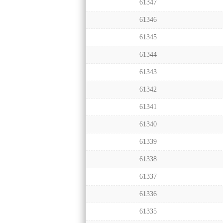
61347
61346
61345
61344
61343
61342
61341
61340
61339
61338
61337
61336
61335