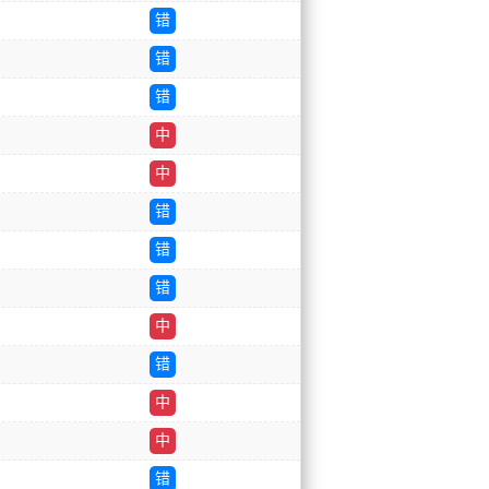
错
错
错
中
中
错
错
错
中
错
中
中
错