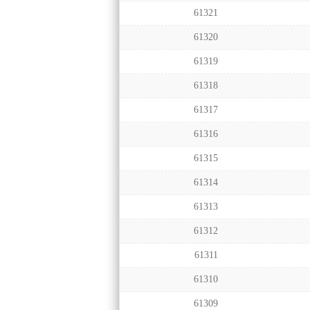
61321
61320
61319
61318
61317
61316
61315
61314
61313
61312
61311
61310
61309