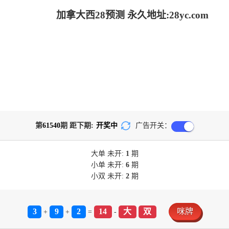
加拿大西28预测 永久地址:28yc.com
第
61540
期 距下期:
开奖中
广告开关：
大单
未开:
1
期
小单
未开:
6
期
小双
未开:
2
期
3
9
2
14
大
双
咪牌
+
+
=
-