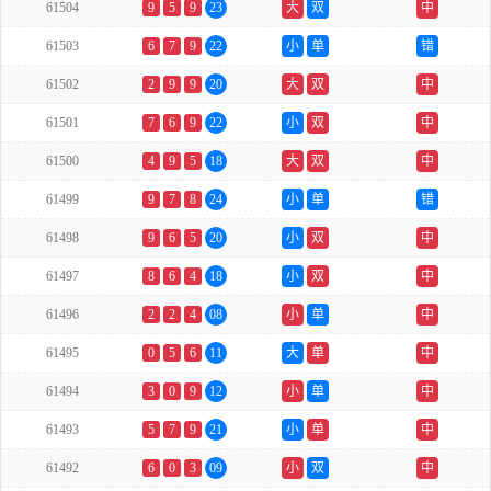
61504
9
5
9
23
大
双
中
61503
6
7
9
22
小
单
错
61502
2
9
9
20
大
双
中
61501
7
6
9
22
小
双
中
61500
4
9
5
18
大
双
中
61499
9
7
8
24
小
单
错
61498
9
6
5
20
小
双
中
61497
8
6
4
18
小
双
中
61496
2
2
4
08
小
单
中
61495
0
5
6
11
大
单
中
61494
3
0
9
12
小
单
中
61493
5
7
9
21
小
单
中
61492
6
0
3
09
小
双
中