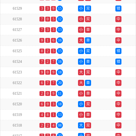
61529
3
3
9
15
小
双
错
61528
7
0
5
12
小
双
中
61527
7
3
3
13
小
单
中
61526
9
1
6
16
大
单
中
61525
8
2
5
15
小
双
错
61524
7
2
7
16
小
单
错
61523
9
0
9
18
大
双
中
61522
6
7
7
20
大
单
中
61521
2
0
9
11
小
单
中
61520
6
9
3
18
小
双
中
61519
4
8
1
13
小
单
中
61518
2
2
4
08
大
双
中