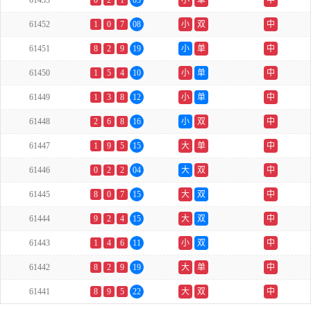
61453
0
2
1
03
小
单
中
61452
1
0
7
08
小
双
中
61451
8
2
9
19
小
单
中
61450
1
5
4
10
小
单
中
61449
1
3
8
12
小
单
中
61448
2
6
8
16
小
双
中
61447
1
9
5
15
大
单
中
61446
0
2
2
04
大
双
中
61445
8
0
7
15
大
双
中
61444
9
2
4
15
大
双
中
61443
1
4
6
11
小
双
中
61442
8
2
9
19
大
单
中
61441
8
9
5
22
大
双
中