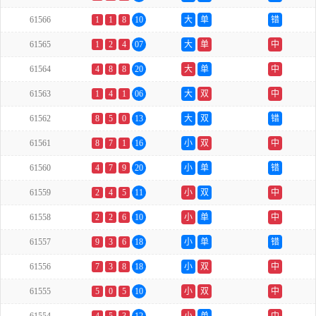
61566
1
1
8
10
大
单
错
61565
1
2
4
07
大
单
中
61564
4
8
8
20
大
单
中
61563
1
4
1
06
大
双
中
61562
8
5
0
13
大
双
错
61561
8
7
1
16
小
双
中
61560
4
7
9
20
小
单
错
61559
2
4
5
11
小
双
中
61558
2
2
6
10
小
单
中
61557
9
3
6
18
小
单
错
61556
7
3
8
18
小
双
中
61555
5
0
5
10
小
双
中