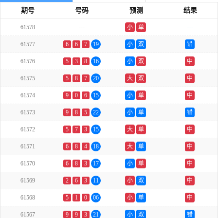
期号
号码
预测
结果
61578
---
小
单
---
61577
6
6
7
19
小
双
错
61576
5
3
8
16
小
双
中
61575
5
8
7
20
大
双
中
61574
9
0
6
15
小
单
中
61573
9
8
5
22
小
单
错
61572
5
7
3
15
大
单
中
61571
6
8
4
18
大
单
中
61570
6
8
3
17
小
单
中
61569
2
6
3
11
小
双
中
61568
5
1
0
06
小
单
中
61567
9
9
3
21
小
双
错