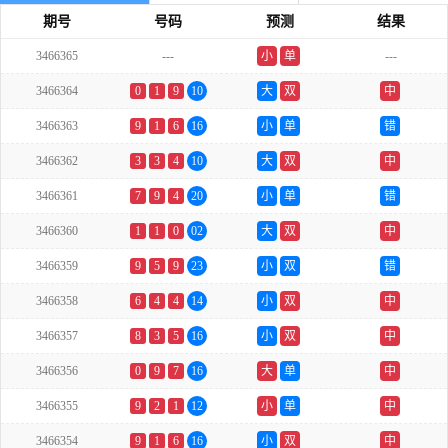
期号
号码
预测
结果
3466365
---
小
单
---
3466364
0
1
9
10
大
双
中
3466363
9
1
6
16
小
单
错
3466362
3
3
4
10
大
双
中
3466361
7
9
4
20
小
单
错
3466360
1
1
0
02
大
双
中
3466359
9
5
9
23
小
双
错
3466358
6
4
4
14
小
双
中
3466357
8
3
5
16
小
双
中
3466356
0
9
7
16
大
单
中
3466355
9
2
1
12
小
单
中
3466354
9
1
6
16
小
双
中