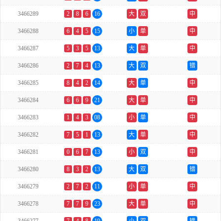
3466289
2
8
6
16
大
双
中
3466288
6
4
5
15
小
单
中
3466287
5
3
5
13
大
单
中
3466286
2
7
4
13
大
双
错
3466285
8
4
2
14
大
单
中
3466284
6
6
9
21
大
单
中
3466283
1
4
3
08
小
单
中
3466282
7
5
1
13
大
单
中
3466281
0
6
7
13
小
双
中
3466280
8
3
2
13
大
双
错
3466279
2
7
2
11
小
单
中
3466278
7
7
9
23
大
单
中