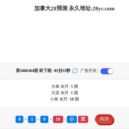
加拿大28预测 永久地址:28yc.com
第
3466364
期 距下期:
01
分
55
秒
广告开关：
大单
未开:
5
期
大双
未开:
1
期
小单
未开:
18
期
0
1
9
10
小
双
咪牌
+
+
=
-