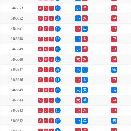
3466353
4
5
6
15
小
单
中
3466352
7
8
9
24
小
双
中
3466351
4
2
6
12
小
单
中
3466350
8
2
6
16
小
双
中
3466349
4
6
5
15
小
单
中
3466348
0
9
9
18
大
双
中
3466347
7
1
0
08
大
单
错
3466346
3
1
7
11
小
双
中
3466345
9
0
4
13
大
双
错
3466344
9
2
9
20
大
单
中
3466343
5
5
0
10
小
双
中
3466342
8
4
4
16
小
单
错