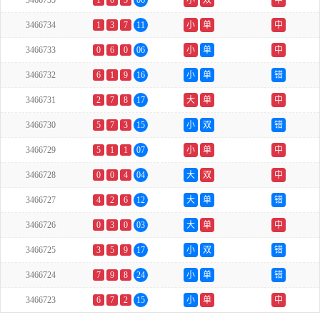
3466735
1
0
5
06
小
双
中
3466734
1
3
7
11
小
单
中
3466733
0
6
0
06
小
单
中
3466732
6
1
9
16
小
单
错
3466731
2
7
8
17
大
单
中
3466730
5
7
3
15
小
双
错
3466729
5
1
1
07
小
单
中
3466728
0
0
4
04
大
双
中
3466727
4
2
6
12
大
单
错
3466726
0
3
0
03
大
单
中
3466725
3
5
9
17
小
双
错
3466724
7
9
8
24
小
单
错
3466723
6
7
2
15
小
单
中