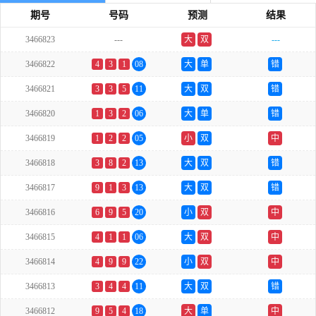
期号
号码
预测
结果
3466823
---
大
双
---
3466822
4
3
1
08
大
单
错
3466821
3
3
5
11
大
双
错
3466820
1
3
2
06
大
单
错
3466819
1
2
2
05
小
双
中
3466818
3
8
2
13
大
双
错
3466817
9
1
3
13
大
双
错
3466816
6
9
5
20
小
双
中
3466815
4
1
1
06
大
双
中
3466814
4
9
9
22
小
双
中
3466813
3
4
4
11
大
双
错
3466812
9
5
4
18
大
单
中