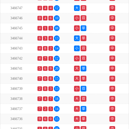
3466747
4
4
4
12
大
双
中
3466746
0
4
6
10
小
双
中
3466745
4
1
3
08
小
单
中
3466744
6
3
4
13
大
单
中
3466743
4
8
2
14
小
双
中
3466742
4
7
1
12
小
双
中
3466741
5
6
9
20
大
单
中
3466740
7
0
8
15
大
单
中
3466739
2
8
3
13
小
双
中
3466738
7
4
7
18
大
双
中
3466737
7
2
5
14
大
单
中
3466736
9
6
0
15
大
单
中