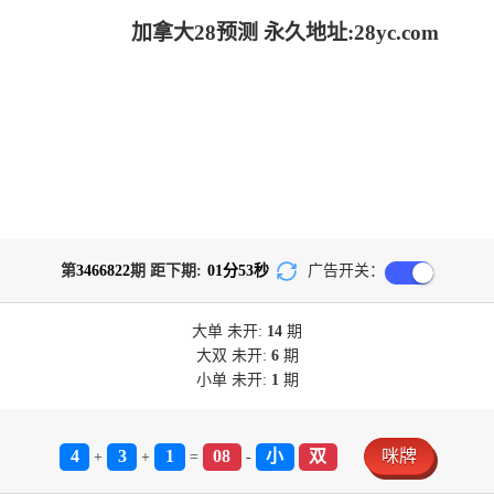
加拿大28预测 永久地址:28yc.com
第
3466822
期 距下期:
01
分
53
秒
广告开关：
大单
未开:
14
期
大双
未开:
6
期
小单
未开:
1
期
4
3
1
08
小
双
咪牌
+
+
=
-