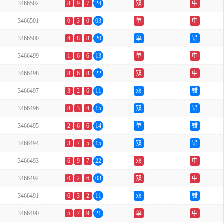
3466502
8
9
7
24
双
中
3466501
0
3
0
03
单
中
3466500
4
8
8
20
单
错
3466499
1
6
6
13
单
中
3466498
8
6
8
22
双
中
3466497
3
2
6
11
双
错
3466496
8
3
4
15
双
错
3466495
2
6
6
14
单
错
3466494
3
7
5
15
双
错
3466493
6
9
7
22
双
中
3466492
0
2
6
08
双
中
3466491
6
3
2
11
双
错
3466490
5
7
9
21
单
中