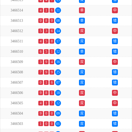
3466515
4
4
7
15
双
错
3466514
4
1
6
11
单
中
3466513
0
8
0
08
单
错
3466512
5
3
6
14
双
中
3466511
4
5
8
17
双
错
3466510
6
5
1
12
单
错
3466509
3
9
4
16
双
中
3466508
7
9
9
25
双
错
3466507
0
1
6
07
双
错
3466506
9
8
1
18
双
中
3466505
4
1
7
12
双
中
3466504
9
0
0
09
双
错
3466503
1
0
0
01
双
错