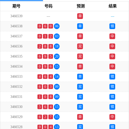
期号
号码
预测
结果
3466539
---
单
---
3466538
0
6
0
06
单
错
3466537
0
1
2
03
单
中
3466536
2
8
8
18
双
中
3466535
6
9
5
20
双
中
3466534
0
9
6
15
单
中
3466533
4
6
4
14
单
错
3466532
6
0
3
09
双
错
3466531
1
0
8
09
双
错
3466530
5
6
4
15
双
错
3466529
6
2
7
15
单
中
3466528
9
0
4
13
双
错