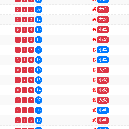
09
殺
大单
5
3
1
12
殺
大双
1
8
3
10
殺
小单
0
4
6
13
殺
小双
1
9
3
07
殺
小单
1
4
2
13
殺
小单
3
1
9
10
殺
大单
0
3
7
15
殺
小双
2
4
9
14
殺
小双
0
5
9
07
殺
大双
2
3
2
05
殺
小单
4
0
1
10
殺
小单
1
4
5