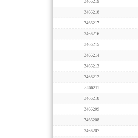
3466219
3466218
3466217
3466216
3466215
3466214
3466213
3466212
3466211
3466210
3466209
3466208
3466207