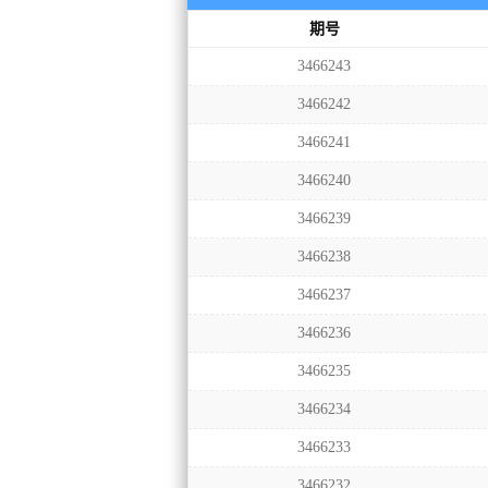
期号
3466243
3466242
3466241
3466240
3466239
3466238
3466237
3466236
3466235
3466234
3466233
3466232