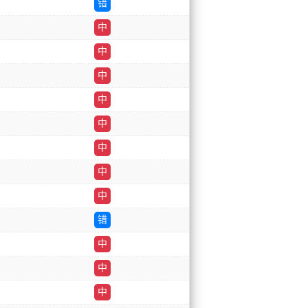
错
中
中
中
中
中
中
中
中
错
中
中
中