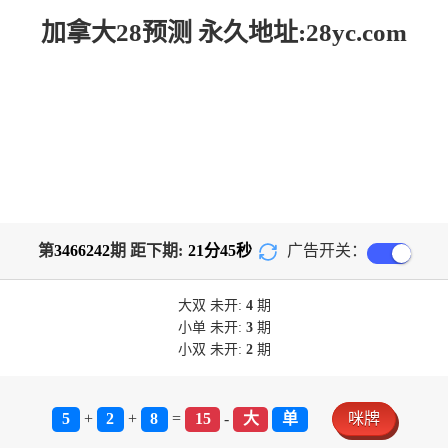
加拿大28预测 永久地址:28yc.com
第
3466242
期 距下期:
21
分
45
秒
广告开关：
大双
未开:
4
期
小单
未开:
3
期
小双
未开:
2
期
5
+
2
+
8
=
15
-
大
单
咪牌