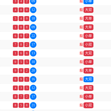
09
殺
小单
3
4
2
12
殺
大双
4
8
0
18
殺
大单
5
4
9
09
殺
大单
1
0
8
22
殺
小单
6
9
7
17
殺
小双
7
8
2
13
殺
大双
1
6
6
10
殺
小单
0
5
5
20
殺
大单
9
9
2
16
殺
大双
6
9
1
12
殺
大双
4
3
5
17
殺
小单
8
7
2
21
殺
小双
8
5
8