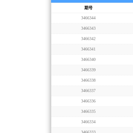
期号
3466344
3466343
3466342
3466341
3466340
3466339
3466338
3466337
3466336
3466335
3466334
3466333