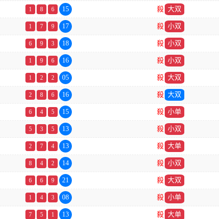
15
殺
大双
1
8
6
17
殺
小双
1
7
9
18
殺
小双
6
9
3
16
殺
小双
1
9
6
05
殺
大双
1
2
2
16
殺
大双
2
8
6
15
殺
小单
6
4
5
13
殺
小双
5
3
5
13
殺
大单
2
7
4
14
殺
小双
8
4
2
21
殺
大双
6
6
9
08
殺
小单
1
4
3
13
殺
大单
7
5
1