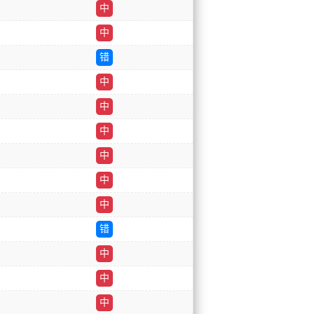
中
中
错
中
中
中
中
中
中
错
中
中
中