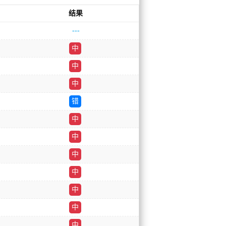
结果
---
中
中
中
错
中
中
中
中
中
中
中