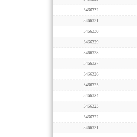
3466332
3466331
3466330
3466329
3466328
3466327
3466326
3466325
3466324
3466323
3466322
3466321