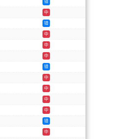
错
中
错
中
中
中
错
中
中
中
中
错
中