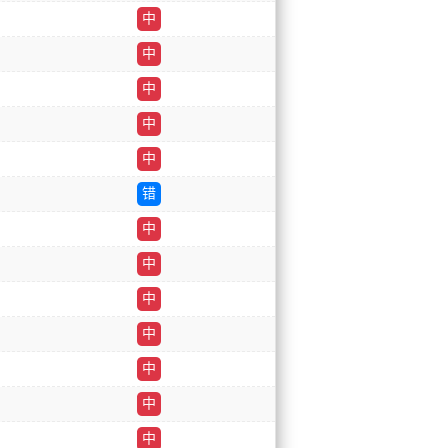
中
中
中
中
中
错
中
中
中
中
中
中
中