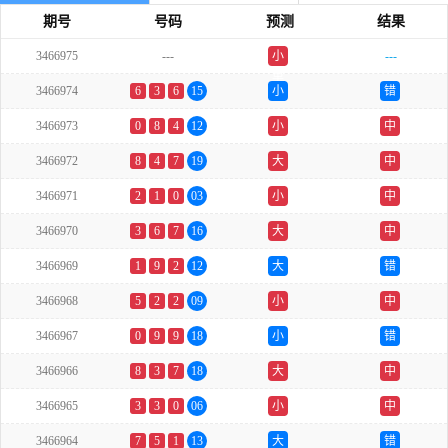
期号
号码
预测
结果
3466975
---
小
---
单
3466974
6
3
6
15
小
错
3466973
0
8
4
12
小
中
3466972
8
4
7
19
大
中
3466971
2
1
0
03
小
中
3466970
3
6
7
16
大
中
3466969
1
9
2
12
大
错
3466968
5
2
2
09
小
中
3466967
0
9
9
18
小
错
3466966
8
3
7
18
大
中
3466965
3
3
0
06
小
中
3466964
7
5
1
13
大
错