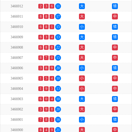
3466912
2
3
6
11
大
错
3466911
8
8
1
17
大
中
3466910
6
8
1
15
小
错
3466909
6
3
4
13
大
错
3466908
6
8
8
22
大
中
3466907
8
7
0
15
大
中
3466906
3
8
9
20
小
错
3466905
1
5
4
10
小
中
3466904
1
9
3
13
小
中
3466903
6
0
4
10
大
错
3466902
3
9
8
20
大
中
3466901
7
8
1
16
小
错
3466900
8
4
9
21
大
中