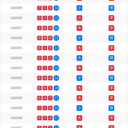
3466899
7
5
6
18
小
错
3466898
5
2
5
12
小
中
3466897
1
9
9
19
大
中
3466896
9
6
8
23
小
错
3466895
8
5
9
22
大
中
3466894
2
1
2
05
大
错
3466893
4
7
5
16
大
中
3466892
6
4
4
14
小
错
3466891
6
6
6
18
大
中
3466890
6
4
7
17
大
中
3466889
7
1
8
16
小
错
3466888
6
7
4
17
大
中