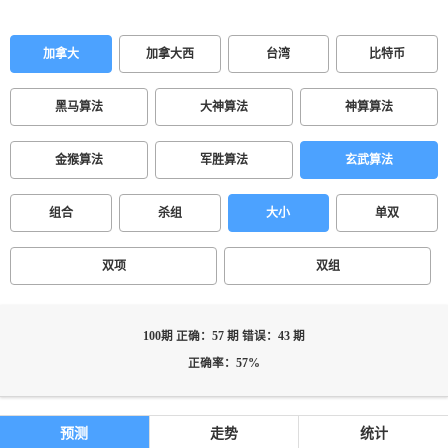
加拿大
加拿大西
台湾
比特币
黑马算法
大神算法
神算算法
金猴算法
军胜算法
玄武算法
组合
杀组
大小
单双
双项
双组
100期 正确：57 期 错误：43 期
正确率：57%
预测
走势
统计