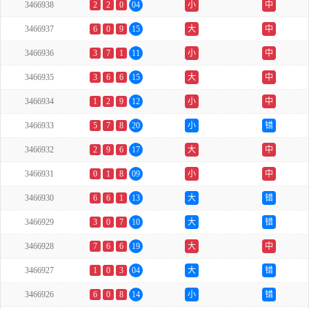
3466938
2
2
0
04
小
中
3466937
6
0
9
15
大
中
3466936
3
7
1
11
小
中
3466935
3
6
6
15
大
中
3466934
1
2
9
12
小
中
3466933
5
7
8
20
小
错
3466932
2
9
6
17
大
中
3466931
0
1
8
09
小
中
3466930
6
6
1
13
大
错
3466929
3
0
7
10
大
错
3466928
7
6
6
19
大
中
3466927
1
0
3
04
大
错
3466926
6
0
8
14
小
错