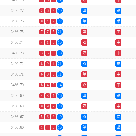
3466178
7
3
2
12
双
中
3466177
2
6
2
10
单
错
3466176
9
4
9
22
单
错
3466175
7
7
7
21
单
中
3466174
4
1
5
10
双
中
3466173
3
6
9
18
双
中
3466172
8
9
4
21
双
错
3466171
6
0
5
11
单
中
3466170
8
4
2
14
双
中
3466169
4
8
4
16
单
错
3466168
9
9
2
20
双
中
3466167
5
6
8
19
双
错
3466166
1
4
5
10
单
错