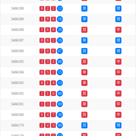
3466190
8
2
2
12
单
错
3466189
1
9
8
18
单
错
3466188
5
6
9
20
双
中
3466187
8
6
2
16
单
错
3466186
7
0
0
07
双
错
3466185
3
3
2
08
双
中
3466184
8
5
2
15
单
中
3466183
8
1
4
13
单
中
3466182
1
1
6
08
双
中
3466181
1
3
5
09
单
中
3466180
9
4
7
20
双
中
3466179
2
4
3
09
双
错