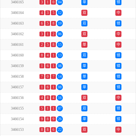
3466165
3
1
0
04
单
错
3466164
4
3
5
12
双
中
3466163
6
5
8
19
双
错
3466162
3
1
2
06
双
中
3466161
2
5
8
15
单
中
3466160
8
4
1
13
双
错
3466159
1
6
1
08
单
错
3466158
7
0
7
14
单
错
3466157
1
6
1
08
单
错
3466156
4
8
4
16
双
中
3466155
5
1
1
07
双
错
3466154
9
8
9
26
单
错
3466153
8
8
6
22
双
中