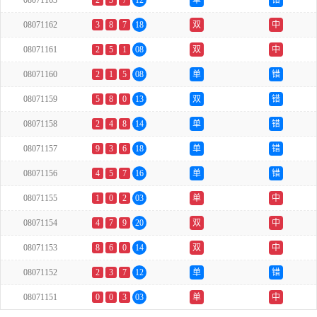
08071163
2
3
7
12
单
错
08071162
3
8
7
18
双
中
08071161
2
5
1
08
双
中
08071160
2
1
5
08
单
错
08071159
5
8
0
13
双
错
08071158
2
4
8
14
单
错
08071157
9
3
6
18
单
错
08071156
4
5
7
16
单
错
08071155
1
0
2
03
单
中
08071154
4
7
9
20
双
中
08071153
8
6
0
14
双
中
08071152
2
3
7
12
单
错
08071151
0
0
3
03
单
中