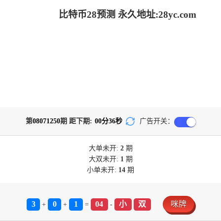
比特币28预测 永久地址:28yc.com
第
08071250
期 距下期:
00
分
36
秒
广告开关：
大单
未开:
2
期
大双
未开:
1
期
小单
未开:
14
期
3
0
1
04
小
双
咪牌
+
+
=
-