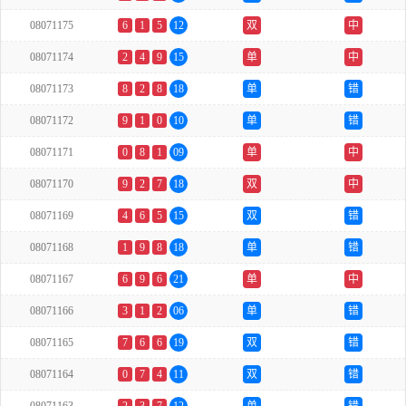
08071175
6
1
5
12
双
中
08071174
2
4
9
15
单
中
08071173
8
2
8
18
单
错
08071172
9
1
0
10
单
错
08071171
0
8
1
09
单
中
08071170
9
2
7
18
双
中
08071169
4
6
5
15
双
错
08071168
1
9
8
18
单
错
08071167
6
9
6
21
单
中
08071166
3
1
2
06
单
错
08071165
7
6
6
19
双
错
08071164
0
7
4
11
双
错