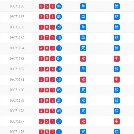
08071188
0
5
1
06
单
错
08071187
2
5
1
08
单
错
08071186
7
8
5
20
单
错
08071185
4
7
5
16
单
错
08071184
4
0
9
13
双
错
08071183
4
0
0
04
双
中
08071182
2
4
4
10
单
错
08071181
5
0
5
10
双
中
08071180
5
0
0
05
双
错
08071179
4
9
8
21
双
错
08071178
4
0
5
09
双
错
08071177
5
5
4
14
双
中
08071176
1
8
2
11
双
错