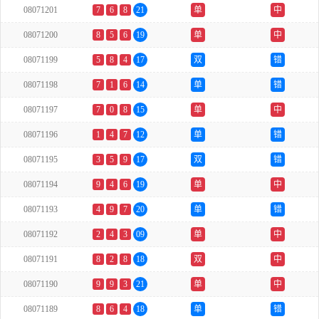
08071201
7
6
8
21
单
中
08071200
8
5
6
19
单
中
08071199
5
8
4
17
双
错
08071198
7
1
6
14
单
错
08071197
7
0
8
15
单
中
08071196
1
4
7
12
单
错
08071195
3
5
9
17
双
错
08071194
9
4
6
19
单
中
08071193
4
9
7
20
单
错
08071192
2
4
3
09
单
中
08071191
8
2
8
18
双
中
08071190
9
9
3
21
单
中
08071189
8
6
4
18
单
错