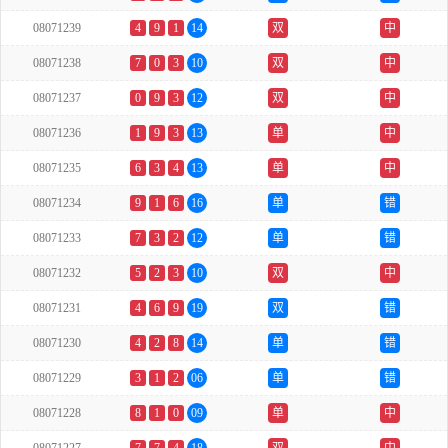
08071239
4
9
1
14
双
中
08071238
7
0
3
10
双
中
08071237
0
9
3
12
双
中
08071236
1
9
3
13
单
中
08071235
6
3
4
13
单
中
08071234
9
1
6
16
单
错
08071233
7
3
2
12
单
错
08071232
5
2
3
10
双
中
08071231
4
6
9
19
双
错
08071230
4
2
8
14
单
错
08071229
3
1
2
06
单
错
08071228
8
1
0
09
单
中