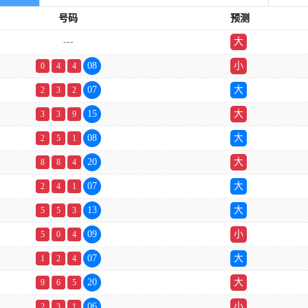
号码
预测
---
大
双
08
小
0
4
4
07
大
2
3
2
15
大
3
3
9
08
大
2
5
1
20
大
8
8
4
07
大
2
4
1
13
大
5
5
3
09
小
5
0
4
07
大
1
2
4
20
大
9
6
5
06
小
2
3
1