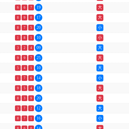
19
大
6
6
7
17
大
8
9
0
20
小
8
7
5
10
小
1
8
1
09
大
3
2
4
25
大
9
9
7
10
大
5
4
1
14
小
1
7
6
18
大
9
5
4
20
大
8
3
9
12
大
3
7
2
16
小
8
7
1
14
大
8
6
0