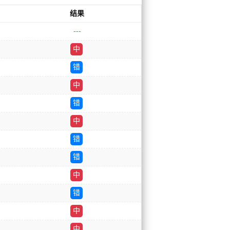
结果
---
中
错
中
错
中
错
错
中
错
中
中