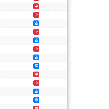
中
中
错
中
错
中
错
错
中
中
错
错
中