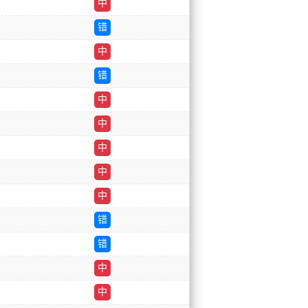
中
错
中
错
中
中
中
中
中
错
错
中
中