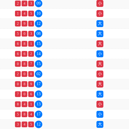
09
小
2
4
3
10
小
1
4
5
12
大
2
9
1
08
大
5
0
3
15
大
6
8
1
14
小
6
6
2
15
大
0
8
7
02
小
2
0
0
17
大
0
8
9
13
大
7
0
6
13
小
8
4
1
17
小
5
8
4
12
大
3
4
5