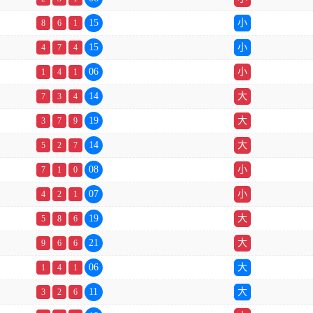
15
小
8
6
1
15
小
4
7
4
06
小
1
4
1
14
大
7
3
4
19
大
3
7
9
14
大
5
2
7
08
小
7
1
0
07
小
4
2
1
19
大
5
8
6
21
大
9
6
6
06
大
1
4
1
11
大
3
2
6