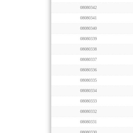
08080342
08080341
08080340
08080339
08080338
08080337
08080336
08080335
08080334
08080333
08080332
08080331
08080330