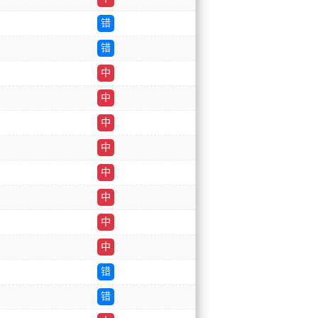
错
错
中
中
中
中
中
中
中
中
错
错