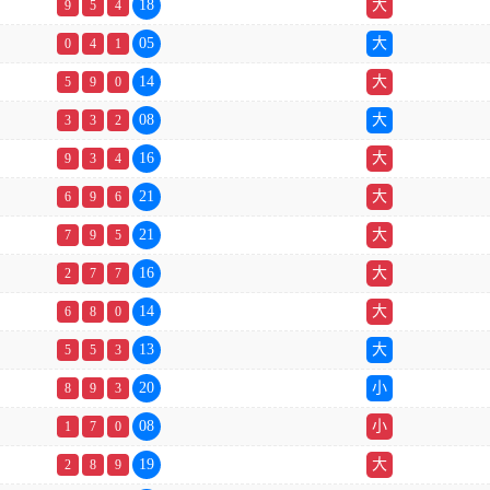
18
大
9
5
4
05
大
0
4
1
14
大
5
9
0
08
大
3
3
2
16
大
9
3
4
21
大
6
9
6
21
大
7
9
5
16
大
2
7
7
14
大
6
8
0
13
大
5
5
3
20
小
8
9
3
08
小
1
7
0
19
大
2
8
9