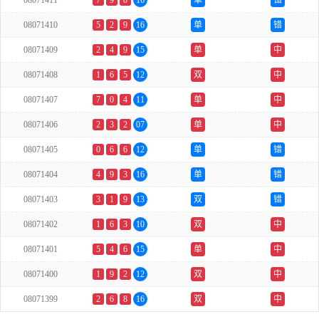
08071411
7
9
0
16
单
错
08071410
5
2
9
16
单
错
08071409
2
4
9
15
单
中
08071408
1
6
5
12
双
中
08071407
7
0
4
11
单
中
08071406
2
3
2
07
单
中
08071405
0
6
6
12
单
错
08071404
4
9
3
16
单
错
08071403
3
1
9
13
双
错
08071402
1
6
3
10
双
中
08071401
5
4
6
15
单
中
08071400
1
9
2
12
双
中
08071399
2
6
8
16
双
中