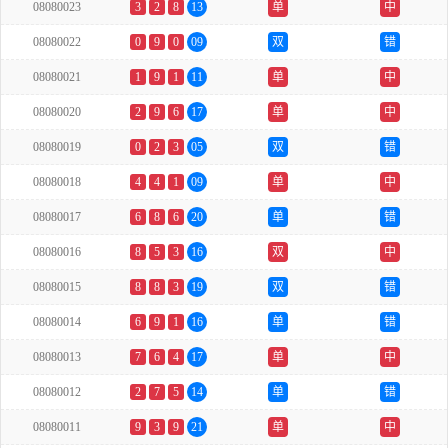
08080023
3
2
8
13
单
中
08080022
0
9
0
09
双
错
08080021
1
9
1
11
单
中
08080020
2
9
6
17
单
中
08080019
0
2
3
05
双
错
08080018
4
4
1
09
单
中
08080017
6
8
6
20
单
错
08080016
8
5
3
16
双
中
08080015
8
8
3
19
双
错
08080014
6
9
1
16
单
错
08080013
7
6
4
17
单
中
08080012
2
7
5
14
单
错
08080011
9
3
9
21
单
中