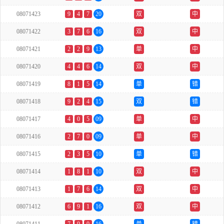
08071423
9
4
7
20
双
中
08071422
3
7
6
16
双
中
08071421
2
2
9
13
单
中
08071420
4
4
6
14
双
中
08071419
8
1
5
14
单
错
08071418
9
2
4
15
双
错
08071417
4
0
5
09
单
中
08071416
2
7
0
09
单
中
08071415
2
3
5
10
单
错
08071414
1
8
1
10
双
中
08071413
1
7
6
14
双
中
08071412
6
9
1
16
双
中