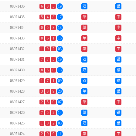
08071436
6
8
5
19
双
错
08071435
5
4
8
17
单
中
08071434
0
5
8
13
单
中
08071433
8
6
1
15
单
中
08071432
1
0
2
03
单
中
08071431
7
7
5
19
双
错
08071430
8
5
0
13
双
错
08071429
1
7
1
09
双
错
08071428
3
8
9
20
单
错
08071427
2
5
0
07
单
中
08071426
7
5
2
14
单
错
08071425
1
0
2
03
双
错
08071424
2
0
9
11
单
中