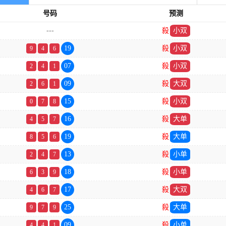
号码
预测
---
殺
小双
19
殺
小双
9
4
6
07
殺
小双
2
4
1
09
殺
大双
2
6
1
15
殺
小双
0
7
8
16
殺
大单
4
5
7
19
殺
大单
8
5
6
13
殺
小单
2
4
7
18
殺
小单
6
3
9
17
殺
大双
4
6
7
25
殺
大单
9
7
9
09
殺
小单
4
4
1