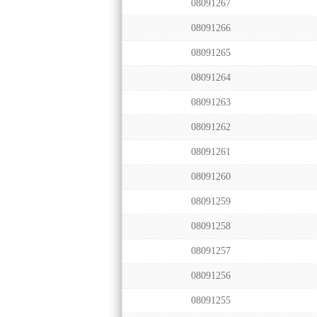
08091267
08091266
08091265
08091264
08091263
08091262
08091261
08091260
08091259
08091258
08091257
08091256
08091255