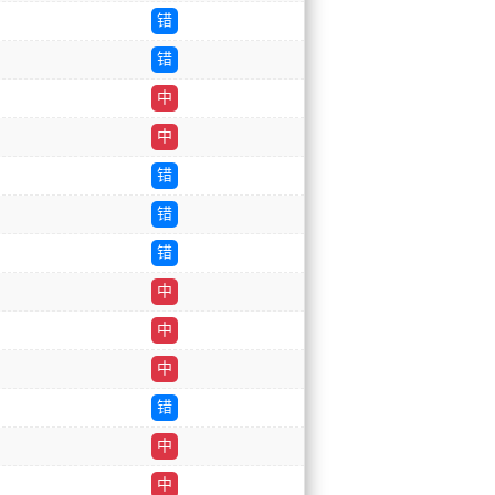
错
错
中
中
错
错
错
中
中
中
错
中
中