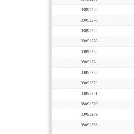
08091279
08091278
08091277
08091276
08091275
08091274
08091273
08091272
08091271
08091270
08091269
08091268