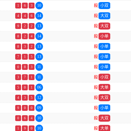
10
殺
小双
1
6
3
14
殺
大双
4
4
6
13
殺
大双
9
2
2
14
殺
小单
8
2
4
13
殺
小单
8
3
2
13
殺
小单
7
1
5
11
殺
小单
0
8
3
11
殺
小双
3
7
1
06
殺
大单
5
0
1
12
殺
大双
4
3
5
09
殺
小单
9
0
0
10
殺
大双
0
6
4
10
殺
大单
1
9
0