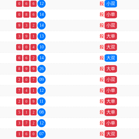
12
殺
小双
0
6
6
14
殺
小单
0
8
6
14
殺
小双
9
3
2
13
殺
大单
3
9
1
10
殺
大双
6
0
4
14
殺
大双
6
6
2
26
殺
大单
8
9
9
09
殺
小双
2
0
7
12
殺
小单
7
4
1
11
殺
大单
2
0
9
08
殺
大单
5
1
2
12
殺
小单
3
7
2
07
殺
大双
1
6
0