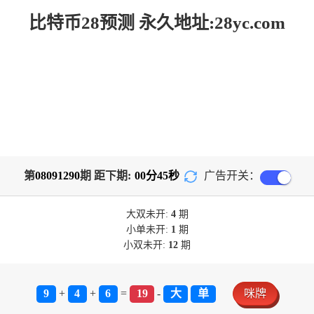
比特币28预测 永久地址:28yc.com
第
08091290
期 距下期:
00
分
44
秒
广告开关：
大双
未开:
4
期
小单
未开:
1
期
小双
未开:
12
期
9
+
4
+
6
=
19
-
大
单
咪牌