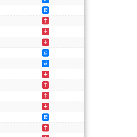
错
中
中
中
错
错
中
中
中
中
错
中