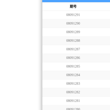
期号
08091291
08091290
08091289
08091288
08091287
08091286
08091285
08091284
08091283
08091282
08091281
08091280