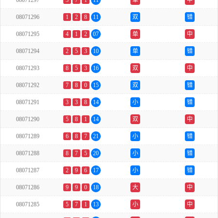
08071297
3
7
1
11
单
中
08071296
1
2
8
11
双
错
08071295
4
1
2
07
单
中
08071294
2
5
3
10
单
错
08071293
8
5
3
16
双
中
08071292
7
8
0
15
双
错
08071291
3
3
8
14
小
错
08071290
5
8
1
14
双
中
08071289
6
8
7
21
小
错
08071288
8
7
5
20
小
错
08071287
2
9
6
17
小
错
08071286
9
9
0
18
大
中
08071285
5
7
1
13
小
中