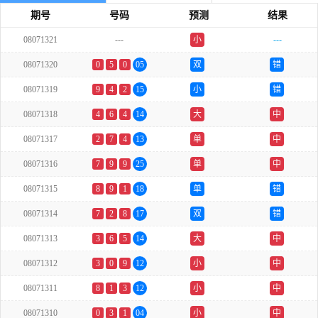
期号
号码
预测
结果
08071321
---
小
---
08071320
0
5
0
05
双
错
08071319
9
4
2
15
小
错
08071318
4
6
4
14
大
中
08071317
2
7
4
13
单
中
08071316
7
9
9
25
单
中
08071315
8
9
1
18
单
错
08071314
7
2
8
17
双
错
08071313
3
6
5
14
大
中
08071312
3
0
9
12
小
中
08071311
8
1
3
12
小
中
08071310
0
3
1
04
小
中