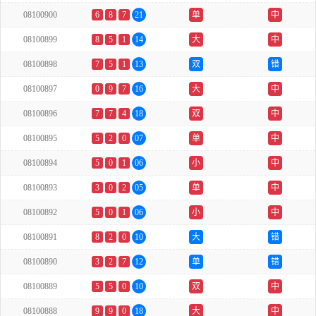
08100900
6
8
7
21
单
中
08100899
8
5
1
14
大
中
08100898
7
5
1
13
双
错
08100897
0
9
7
16
大
中
08100896
7
7
4
18
双
中
08100895
5
2
0
07
单
中
08100894
5
0
1
06
小
中
08100893
3
0
2
05
单
中
08100892
5
0
1
06
小
中
08100891
8
2
0
10
大
错
08100890
3
2
7
12
单
错
08100889
5
5
0
10
双
中
08100888
9
9
0
18
大
中