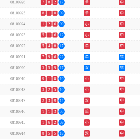
08100926
7
8
2
17
单
中
08100925
8
1
0
09
单
中
08100924
1
2
6
09
小
中
08100923
5
1
6
12
小
中
08100922
5
4
8
17
单
中
08100921
7
9
6
22
单
错
08100920
3
5
9
17
双
错
08100919
9
1
0
10
小
中
08100918
3
2
5
10
小
中
08100917
2
3
9
14
双
中
08100916
1
1
3
05
单
中
08100915
1
6
2
09
小
中
08100914
8
5
5
18
双
中