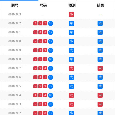
期号
号码
预测
结果
08100963
---
小
---
08100962
4
7
7
18
单
错
08100961
0
4
8
12
单
错
08100960
9
5
3
17
小
错
08100959
0
1
9
10
大
错
08100958
2
5
1
08
单
错
08100957
7
9
4
20
大
中
08100956
8
4
1
13
大
错
08100955
9
9
9
27
双
错
08100954
1
3
4
08
双
中
08100953
9
8
3
20
双
中
08100952
2
7
8
17
小
错