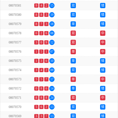
08070581
9
4
2
15
双
错
08070580
8
8
3
19
双
错
08070579
8
7
3
18
单
错
08070578
0
2
6
08
双
中
08070577
3
0
9
12
双
中
08070576
1
5
1
07
单
中
08070575
1
3
6
10
单
错
08070574
3
4
2
09
双
错
08070573
5
5
7
17
单
中
08070572
0
8
6
14
单
错
08070571
8
8
8
24
双
中
08070570
5
6
2
13
双
错
08070569
3
3
7
13
双
错