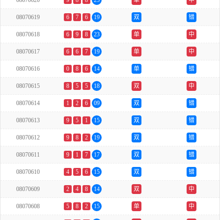
08070620
9
8
8
25
单
中
08070619
6
7
6
19
双
错
08070618
6
9
8
23
单
中
08070617
6
6
7
19
单
中
08070616
0
8
6
14
单
错
08070615
8
5
5
18
双
中
08070614
1
2
6
09
双
错
08070613
9
5
1
15
双
错
08070612
9
8
2
19
双
错
08070611
9
1
7
17
双
错
08070610
4
5
6
15
双
错
08070609
2
4
8
14
双
中
08070608
5
8
2
15
单
中