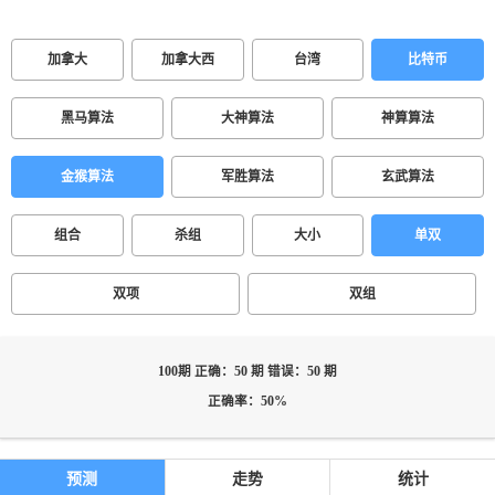
加拿大
加拿大西
台湾
比特币
黑马算法
大神算法
神算算法
金猴算法
军胜算法
玄武算法
组合
杀组
大小
单双
双项
双组
100期 正确：50 期 错误：50 期
正确率：50%
预测
走势
统计