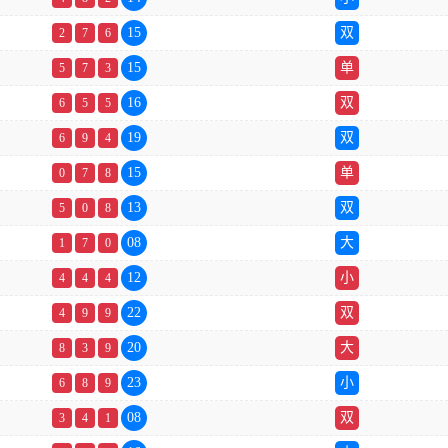
15
双
2
7
6
15
单
5
7
3
16
双
6
5
5
19
双
6
9
4
15
单
0
7
8
13
双
5
0
8
08
大
1
7
0
12
小
4
4
4
22
双
4
9
9
20
大
8
3
9
23
小
6
8
9
08
双
3
4
1