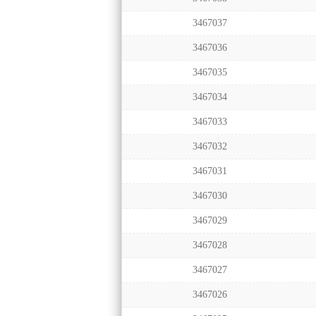
3467037
3467036
3467035
3467034
3467033
3467032
3467031
3467030
3467029
3467028
3467027
3467026