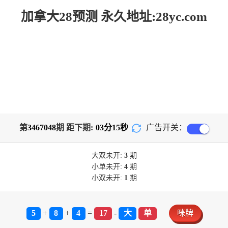
加拿大28预测 永久地址:28yc.com
第
3467048
期 距下期:
03
分
14
秒
广告开关：
大双
未开:
3
期
小单
未开:
4
期
小双
未开:
1
期
5
+
8
+
4
=
17
-
大
单
咪牌