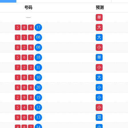
号码
预测
---
单
17
大
5
8
4
08
大
1
1
6
08
小
0
2
6
18
单
5
6
7
11
小
7
2
2
10
大
1
8
1
20
小
6
8
6
19
小
2
9
8
12
小
5
4
3
13
双
9
0
4
14
小
4
8
2