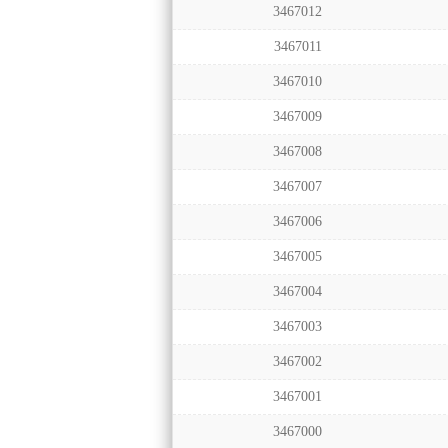
3467012
3467011
3467010
3467009
3467008
3467007
3467006
3467005
3467004
3467003
3467002
3467001
3467000