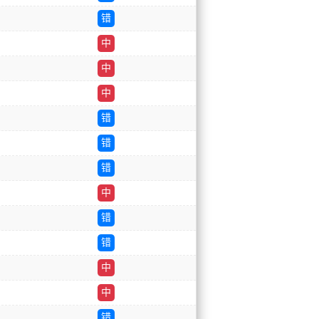
错
中
中
中
错
错
错
中
错
错
中
中
错