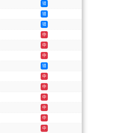
错
错
错
中
中
中
错
中
中
中
中
中
中