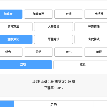
加拿大
加拿大西
台湾
比特币
黑马算法
大神算法
神算算法
金猴算法
军胜算法
玄武算法
组合
杀组
大小
单双
双项
双组
100期 正确：50 期 错误：50 期
正确率：50%
走势