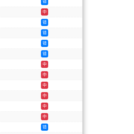
错
中
错
错
错
错
中
中
中
中
中
中
错