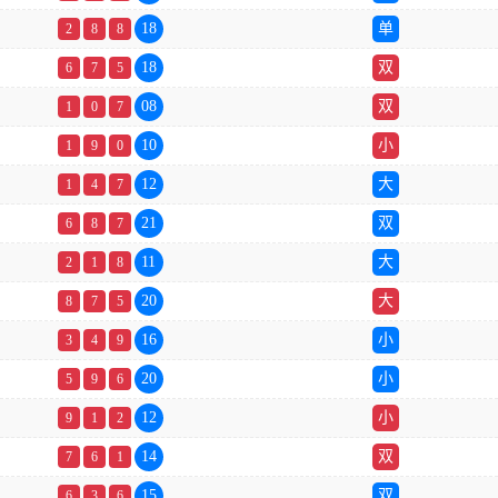
18
单
2
8
8
18
双
6
7
5
08
双
1
0
7
10
小
1
9
0
12
大
1
4
7
21
双
6
8
7
11
大
2
1
8
20
大
8
7
5
16
小
3
4
9
20
小
5
9
6
12
小
9
1
2
14
双
7
6
1
15
双
6
3
6