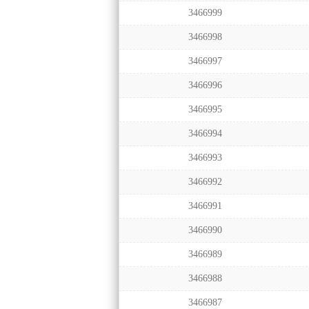
3466999
3466998
3466997
3466996
3466995
3466994
3466993
3466992
3466991
3466990
3466989
3466988
3466987