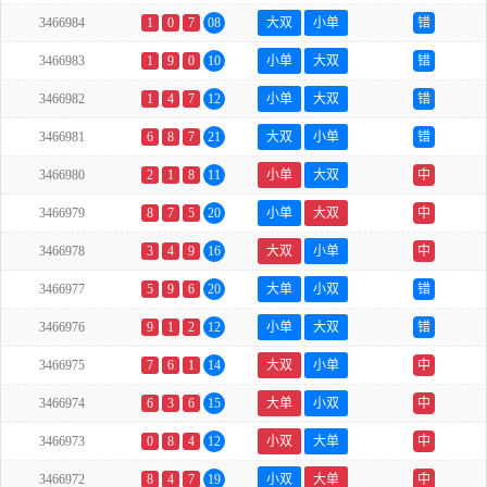
3466984
1
0
7
08
大双
小单
错
3466983
1
9
0
10
小单
大双
错
3466982
1
4
7
12
小单
大双
错
3466981
6
8
7
21
大双
小单
错
3466980
2
1
8
11
小单
大双
中
3466979
8
7
5
20
小单
大双
中
3466978
3
4
9
16
大双
小单
中
3466977
5
9
6
20
大单
小双
错
3466976
9
1
2
12
小单
大双
错
3466975
7
6
1
14
大双
小单
中
3466974
6
3
6
15
大单
小双
中
3466973
0
8
4
12
小双
大单
中
3466972
8
4
7
19
小双
大单
中