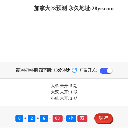
加拿大28预测 永久地址:28yc.com
第
3467046
期 距下期:
13
分
58
秒
广告开关：
大单
未开:
5
期
大双
未开:
1
期
小单
未开:
2
期
0
2
6
08
小
双
咪牌
+
+
=
-