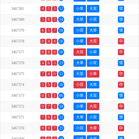
3467381
4
5
3
12
小单
大双
错
3467380
3
8
3
14
大单
小双
错
3467379
6
5
7
18
小双
大单
错
3467378
8
4
4
16
小单
大双
中
3467377
8
8
0
16
大双
小单
中
3467376
4
6
3
13
大单
小双
错
3467375
7
4
0
11
大双
小单
中
3467374
3
5
2
10
小双
大单
中
3467373
0
1
5
06
小单
大双
错
3467372
9
7
2
18
小单
大双
中
3467371
7
0
4
11
大单
小双
错
3467370
9
9
7
25
小双
大单
中