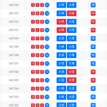
3467394
2
1
2
05
小双
大单
错
3467393
6
8
0
14
小单
大双
中
3467392
5
6
0
11
小单
大双
中
3467391
1
1
9
11
小单
大双
中
3467390
4
7
1
12
大双
小单
错
3467389
2
9
4
15
小单
大双
错
3467388
2
0
4
06
大双
小单
错
3467387
4
2
1
07
小双
大单
错
3467386
9
1
0
10
大单
小双
中
3467385
7
5
3
15
小双
大单
中
3467384
2
1
1
04
小单
大双
错
3467383
8
6
5
19
小单
大双
错
3467382
0
6
2
08
大双
小单
错