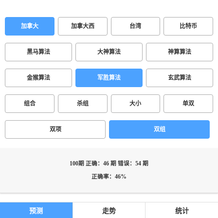
加拿大
加拿大西
台湾
比特币
黑马算法
大神算法
神算算法
金猴算法
军胜算法
玄武算法
组合
杀组
大小
单双
双项
双组
100期 正确：46 期 错误：54 期
正确率：46%
预测
走势
统计