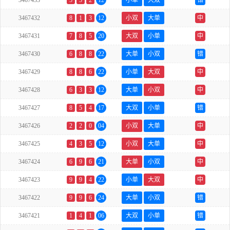
3467433
5
5
2
12
小单
大双
错
3467432
8
1
3
12
小双
大单
中
3467431
7
8
5
20
大双
小单
中
3467430
6
8
8
22
大单
小双
错
3467429
8
8
6
22
小单
大双
中
3467428
6
3
3
12
大单
小双
中
3467427
8
5
4
17
大双
小单
错
3467426
2
2
0
04
小双
大单
中
3467425
4
3
5
12
小双
大单
中
3467424
6
9
6
21
大单
小双
中
3467423
9
9
4
22
小单
大双
中
3467422
9
9
6
24
大单
小双
错
3467421
1
4
1
06
大双
小单
错