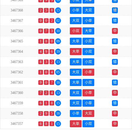
3467369
6
9
3
18
小双
大单
错
3467368
2
5
8
15
小单
大双
错
3467367
0
0
2
02
大双
小单
错
3467366
0
7
3
10
小双
大单
中
3467365
1
8
0
09
大单
小双
错
3467364
4
9
6
19
大单
小双
中
3467363
8
3
2
13
大单
小双
错
3467362
1
0
4
05
大双
小单
中
3467361
9
0
7
16
大单
小双
错
3467360
7
2
4
13
大双
小单
中
3467359
6
1
8
15
大双
小单
错
3467358
2
9
5
16
小单
大双
中
3467357
6
8
1
15
大单
小双
中