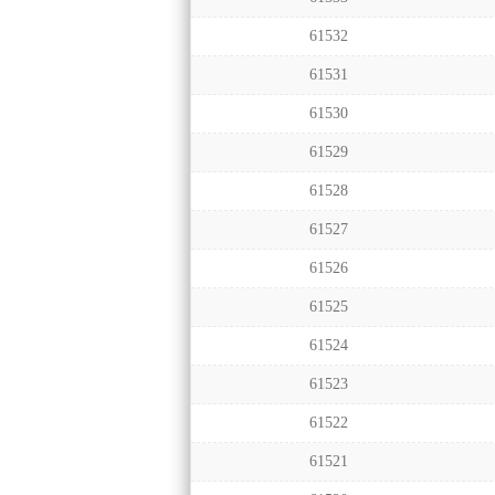
61532
61531
61530
61529
61528
61527
61526
61525
61524
61523
61522
61521