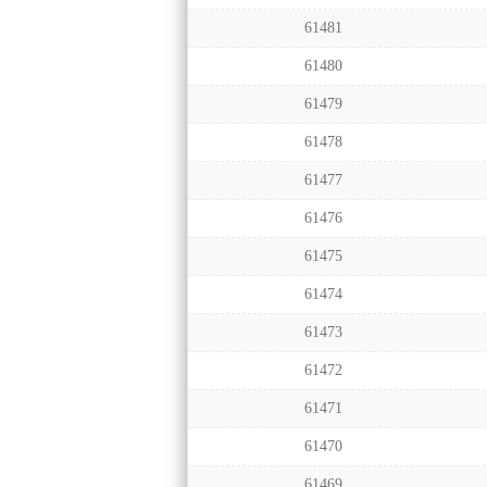
61481
61480
61479
61478
61477
61476
61475
61474
61473
61472
61471
61470
61469