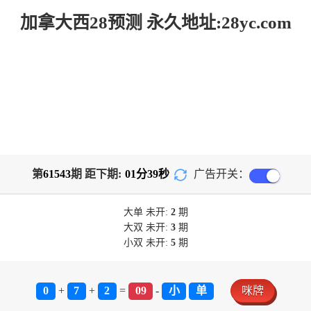
加拿大西28预测 永久地址:28yc.com
第
61543
期 距下期:
01
分
38
秒
广告开关：
大单
未开:
2
期
大双
未开:
3
期
小双
未开:
5
期
0
+
7
+
2
=
09
-
小
单
咪牌