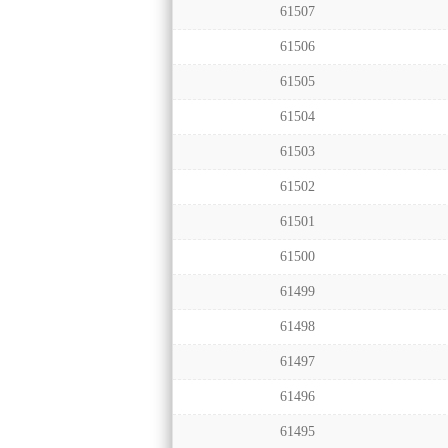
61507
61506
61505
61504
61503
61502
61501
61500
61499
61498
61497
61496
61495