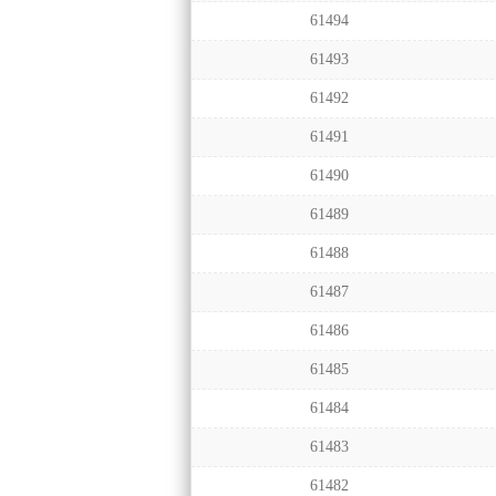
61494
61493
61492
61491
61490
61489
61488
61487
61486
61485
61484
61483
61482