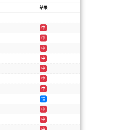
结果
---
中
中
中
中
中
中
中
错
中
中
中