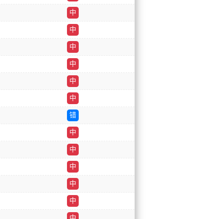
中
中
中
中
中
中
错
中
中
中
中
中
中