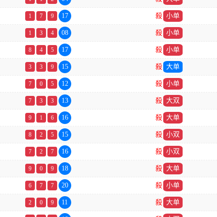
17
殺
小单
1
7
9
08
殺
小单
1
3
4
17
殺
小单
8
4
5
15
殺
大单
3
3
9
12
殺
小单
7
0
5
13
殺
大双
7
3
3
16
殺
大单
9
1
6
15
殺
小双
8
2
5
16
殺
小双
7
2
7
18
殺
大单
9
0
9
20
殺
小单
6
7
7
11
殺
大单
2
0
9