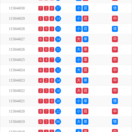
115044030
7
2
8
17
小
双
错
115044029
1
9
4
14
小
双
中
115044028
3
9
3
15
小
双
错
115044027
0
9
5
14
大
单
中
115044026
3
6
2
11
大
单
中
115044025
6
4
7
17
小
单
中
115044024
6
5
1
12
大
双
中
115044023
4
2
8
14
大
单
中
115044022
2
5
9
16
大
双
中
115044021
7
5
8
20
小
单
错
115044020
8
7
7
22
小
双
中
115044019
0
5
1
06
大
单
错