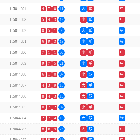
115044094
4
7
0
11
大
单
中
115044093
5
4
3
12
小
单
中
115044092
0
5
1
06
大
单
错
115044091
6
9
3
18
小
单
错
115044090
7
1
1
09
小
单
中
115044089
9
7
5
21
小
单
中
115044088
6
1
0
07
小
双
中
115044087
4
3
9
16
大
单
中
115044086
8
4
3
15
大
双
中
115044085
0
7
2
09
小
单
中
115044084
2
7
4
13
大
双
错
115044083
8
6
9
23
大
双
中