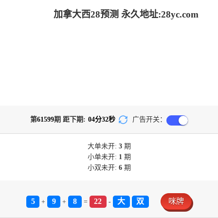
加拿大西28预测 永久地址:28yc.com
第
61599
期 距下期:
04
分
32
秒
广告开关：
大单
未开:
3
期
小单
未开:
1
期
小双
未开:
6
期
5
9
8
22
大
双
咪牌
+
+
=
-