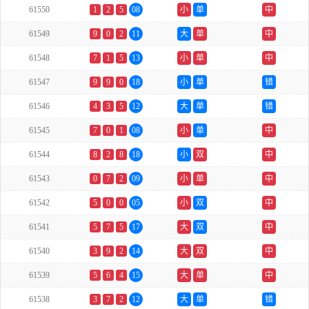
61550
1
2
5
08
小
单
中
61549
9
0
2
11
大
单
中
61548
7
1
5
13
小
单
中
61547
9
9
0
18
小
单
错
61546
4
3
5
12
大
单
错
61545
7
0
1
08
小
单
中
61544
8
2
8
18
小
双
中
61543
0
7
2
09
小
单
中
61542
5
0
0
05
小
双
中
61541
5
7
5
17
大
双
中
61540
3
9
2
14
大
双
中
61539
5
6
4
15
大
单
中
61538
3
7
2
12
大
单
错