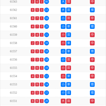
61563
1
4
1
06
大
双
中
61562
8
5
0
13
大
双
错
61561
8
7
1
16
小
双
中
61560
4
7
9
20
小
单
错
61559
2
4
5
11
小
双
中
61558
2
2
6
10
小
单
中
61557
9
3
6
18
小
单
错
61556
7
3
8
18
小
双
中
61555
5
0
5
10
小
双
中
61554
4
5
3
12
小
单
中
61553
2
9
3
14
小
单
错
61552
4
5
6
15
小
双
错
61551
8
9
3
20
大
双
中