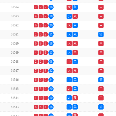
61524
7
2
7
16
大
单
中
61523
9
0
9
18
小
双
中
61522
6
7
7
20
大
单
中
61521
2
0
9
11
大
双
错
61520
6
9
3
18
大
双
中
61519
4
8
1
13
大
单
中
61518
2
2
4
08
小
单
中
61517
7
7
8
22
大
双
中
61516
6
9
9
24
小
单
错
61515
6
5
9
20
大
单
中
61514
1
0
9
10
大
双
中
61513
8
6
4
18
小
单
错