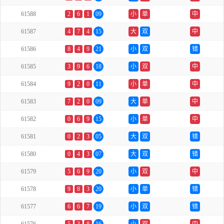
61588
2
6
1
09
小
单
中
61587
4
7
4
15
大
双
中
61586
8
4
9
21
小
双
错
61585
3
9
6
18
小
双
中
61584
9
2
0
11
小
单
中
61583
7
2
0
09
大
单
中
61582
0
6
9
15
小
单
中
61581
0
2
3
05
大
双
错
61580
0
4
3
07
大
双
错
61579
5
6
9
20
小
双
中
61578
9
8
3
20
小
单
错
61577
6
6
7
19
小
双
错