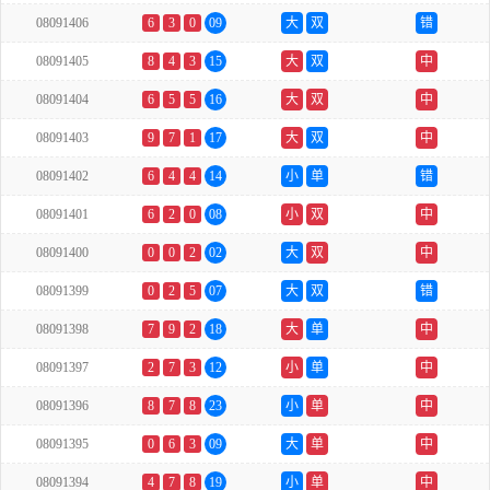
08091406
6
3
0
09
大
双
错
08091405
8
4
3
15
大
双
中
08091404
6
5
5
16
大
双
中
08091403
9
7
1
17
大
双
中
08091402
6
4
4
14
小
单
错
08091401
6
2
0
08
小
双
中
08091400
0
0
2
02
大
双
中
08091399
0
2
5
07
大
双
错
08091398
7
9
2
18
大
单
中
08091397
2
7
3
12
小
单
中
08091396
8
7
8
23
小
单
中
08091395
0
6
3
09
大
单
中
08091394
4
7
8
19
小
单
中