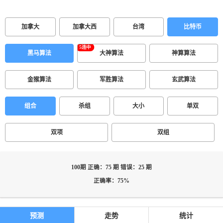
加拿大
加拿大西
台湾
比特币
黑马算法
大神算法
神算算法
金猴算法
军胜算法
玄武算法
组合
杀组
大小
单双
双项
双组
100期 正确：75 期 错误：25 期
正确率：75%
预测
走势
统计