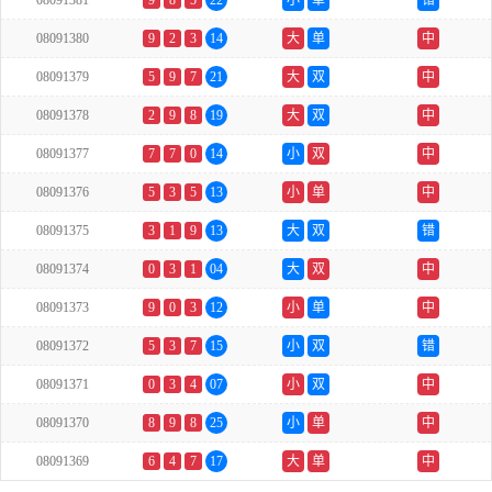
08091381
9
8
5
22
小
单
错
08091380
9
2
3
14
大
单
中
08091379
5
9
7
21
大
双
中
08091378
2
9
8
19
大
双
中
08091377
7
7
0
14
小
双
中
08091376
5
3
5
13
小
单
中
08091375
3
1
9
13
大
双
错
08091374
0
3
1
04
大
双
中
08091373
9
0
3
12
小
单
中
08091372
5
3
7
15
小
双
错
08091371
0
3
4
07
小
双
中
08091370
8
9
8
25
小
单
中
08091369
6
4
7
17
大
单
中