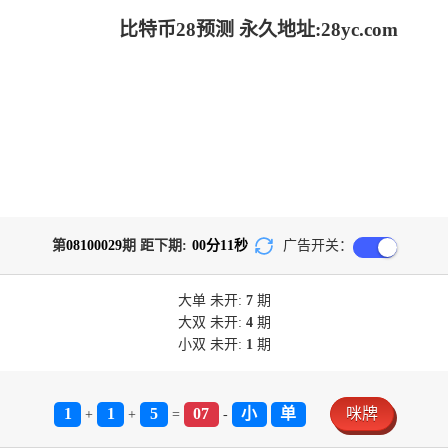
比特币28预测 永久地址:28yc.com
第
08100029
期 距下期:
00
分
11
秒
广告开关：
大单
未开:
7
期
大双
未开:
4
期
小双
未开:
1
期
1
1
5
07
小
单
咪牌
+
+
=
-