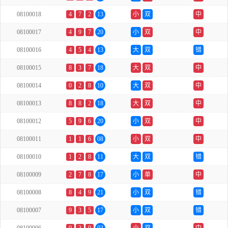
08100018
4
7
2
13
小
双
中
08100017
4
9
7
20
小
双
中
08100016
4
5
4
13
大
双
错
08100015
8
3
7
18
大
双
中
08100014
0
2
8
10
大
双
中
08100013
8
8
2
18
大
双
中
08100012
5
9
6
20
小
双
中
08100011
1
1
6
08
小
双
中
08100010
1
2
8
11
大
双
错
08100009
2
7
8
17
小
单
中
08100008
8
4
9
21
小
双
错
08100007
9
3
5
17
小
双
错