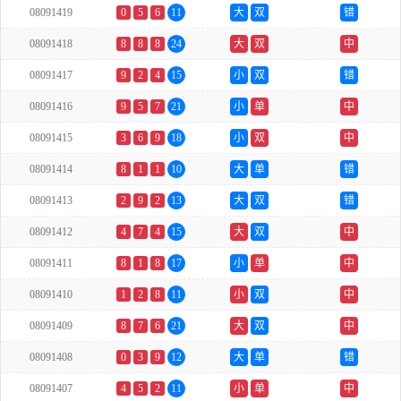
08091419
0
5
6
11
大
双
错
08091418
8
8
8
24
大
双
中
08091417
9
2
4
15
小
双
错
08091416
9
5
7
21
小
单
中
08091415
3
6
9
18
小
双
中
08091414
8
1
1
10
大
单
错
08091413
2
9
2
13
大
双
错
08091412
4
7
4
15
大
双
中
08091411
8
1
8
17
小
单
中
08091410
1
2
8
11
小
双
中
08091409
8
7
6
21
大
双
中
08091408
0
3
9
12
大
单
错
08091407
4
5
2
11
小
单
中