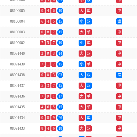
08100006
0
3
0
03
小
双
中
08100005
9
4
6
19
大
单
中
08100004
6
4
5
15
小
双
错
08100003
0
8
7
15
大
单
中
08100002
7
5
7
19
小
单
中
08091440
2
9
3
14
大
双
中
08091439
7
1
7
15
小
单
中
08091438
0
0
3
03
大
双
错
08091437
5
3
7
15
大
双
中
08091436
7
9
1
17
大
单
中
08091435
4
6
5
15
大
单
中
08091434
9
8
9
26
大
单
中
08091433
8
4
6
18
大
双
中