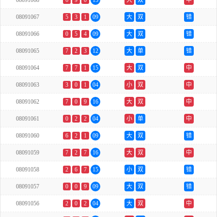
08091068
6
9
0
15
大
双
中
08091067
5
3
1
09
大
双
错
08091066
0
5
4
09
大
双
错
08091065
7
2
3
12
大
单
错
08091064
7
7
1
15
大
双
中
08091063
3
0
1
04
小
双
中
08091062
7
0
9
16
大
双
中
08091061
0
2
2
04
小
单
中
08091060
6
2
1
09
大
双
错
08091059
7
2
7
16
大
双
中
08091058
2
6
7
15
小
双
错
08091057
0
0
9
09
大
双
错
08091056
2
0
2
04
大
双
中