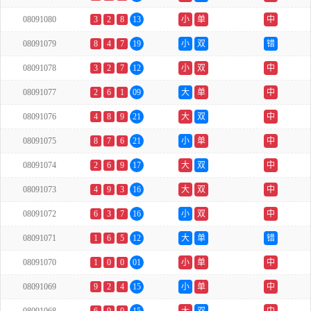
08091080
3
2
8
13
小
单
中
08091079
8
4
7
19
小
双
错
08091078
3
2
7
12
小
双
中
08091077
2
6
1
09
大
单
中
08091076
4
8
9
21
大
双
中
08091075
8
7
6
21
小
单
中
08091074
2
6
9
17
大
双
中
08091073
4
9
3
16
大
双
中
08091072
6
3
7
16
小
双
中
08091071
1
6
5
12
大
单
错
08091070
1
0
0
01
小
单
中
08091069
9
2
4
15
小
单
中