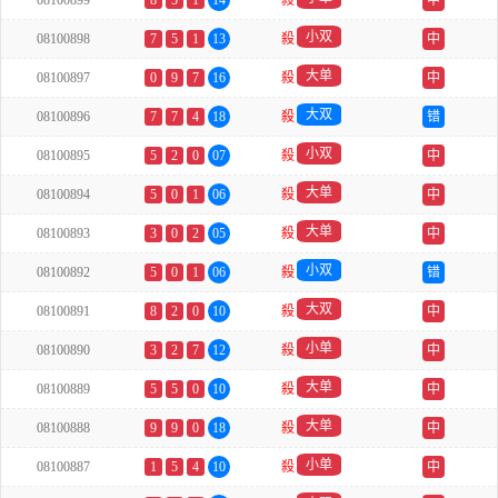
08100899
8
5
1
14
殺
中
小双
08100898
7
5
1
13
殺
中
大单
08100897
0
9
7
16
殺
中
大双
08100896
7
7
4
18
殺
错
小双
08100895
5
2
0
07
殺
中
大单
08100894
5
0
1
06
殺
中
大单
08100893
3
0
2
05
殺
中
小双
08100892
5
0
1
06
殺
错
大双
08100891
8
2
0
10
殺
中
小单
08100890
3
2
7
12
殺
中
大单
08100889
5
5
0
10
殺
中
大单
08100888
9
9
0
18
殺
中
小单
08100887
1
5
4
10
殺
中