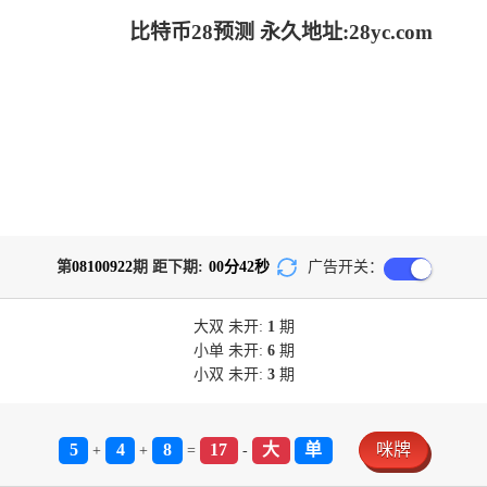
比特币28预测 永久地址:28yc.com
第
08100922
期 距下期:
00
分
42
秒
广告开关：
大双
未开:
1
期
小单
未开:
6
期
小双
未开:
3
期
5
4
8
17
大
单
咪牌
+
+
=
-