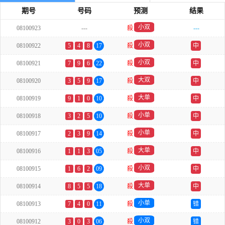
期号
号码
预测
结果
小双
08100923
---
殺
---
小双
08100922
5
4
8
17
殺
中
小双
08100921
7
9
6
22
殺
中
大双
08100920
3
5
9
17
殺
中
大单
08100919
9
1
0
10
殺
中
小单
08100918
3
2
5
10
殺
中
小单
08100917
2
3
9
14
殺
中
大单
08100916
1
1
3
05
殺
中
小双
08100915
1
6
2
09
殺
中
大单
08100914
8
5
5
18
殺
中
小单
08100913
7
4
0
11
殺
错
小双
08100912
3
0
3
06
殺
错