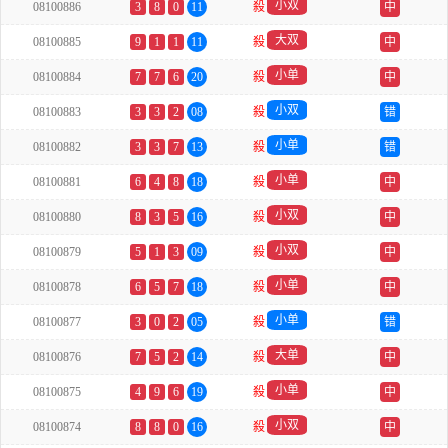
小双
08100886
3
8
0
11
殺
中
大双
08100885
9
1
1
11
殺
中
小单
08100884
7
7
6
20
殺
中
小双
08100883
3
3
2
08
殺
错
小单
08100882
3
3
7
13
殺
错
小单
08100881
6
4
8
18
殺
中
小双
08100880
8
3
5
16
殺
中
小双
08100879
5
1
3
09
殺
中
小单
08100878
6
5
7
18
殺
中
小单
08100877
3
0
2
05
殺
错
大单
08100876
7
5
2
14
殺
中
小单
08100875
4
9
6
19
殺
中
小双
08100874
8
8
0
16
殺
中