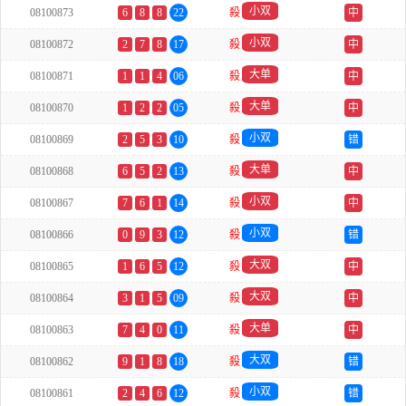
小双
08100873
6
8
8
22
殺
中
小双
08100872
2
7
8
17
殺
中
大单
08100871
1
1
4
06
殺
中
大单
08100870
1
2
2
05
殺
中
小双
08100869
2
5
3
10
殺
错
大单
08100868
6
5
2
13
殺
中
小双
08100867
7
6
1
14
殺
中
小双
08100866
0
9
3
12
殺
错
大双
08100865
1
6
5
12
殺
中
大双
08100864
3
1
5
09
殺
中
大单
08100863
7
4
0
11
殺
中
大双
08100862
9
1
8
18
殺
错
小双
08100861
2
4
6
12
殺
错