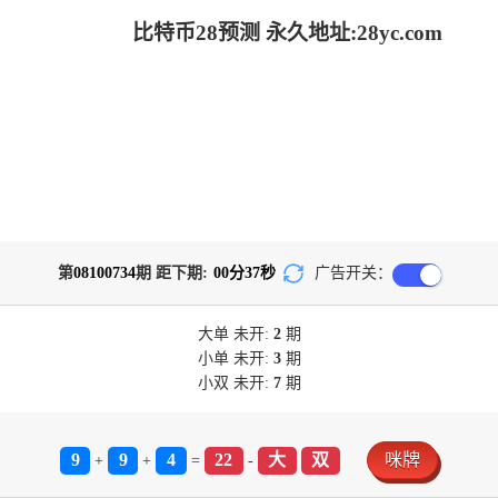
比特币28预测 永久地址:28yc.com
第
08100734
期 距下期:
00
分
37
秒
广告开关：
大单
未开:
2
期
小单
未开:
3
期
小双
未开:
7
期
9
9
4
22
大
双
咪牌
+
+
=
-