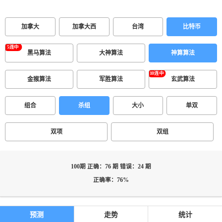
加拿大
加拿大西
台湾
比特币
黑马算法
大神算法
神算算法
金猴算法
军胜算法
玄武算法
组合
杀组
大小
单双
双项
双组
100期 正确：76 期 错误：24 期
正确率：76%
预测
走势
统计