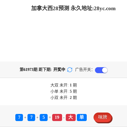
加拿大西28预测 永久地址:28yc.com
第
61973
期 距下期:
开奖中
广告开关：
大双
未开:
1
期
小单
未开:
5
期
小双
未开:
2
期
7
7
5
19
大
单
咪牌
+
+
=
-