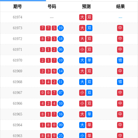
期号
号码
预测
结果
61974
---
大
双
---
61973
7
7
5
19
大
双
中
61972
8
7
3
18
大
双
中
61971
3
1
2
06
小
双
中
61970
2
1
7
10
大
单
错
61969
2
3
9
14
大
双
中
61968
5
4
2
11
大
双
错
61967
0
0
7
07
小
双
中
61966
4
2
4
10
小
双
中
61965
8
1
7
16
大
单
中
61964
1
8
0
09
大
单
中
61963
8
8
9
25
小
单
中