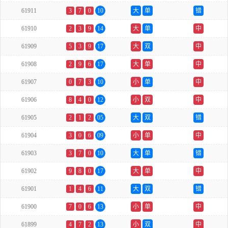
61911
3
7
0
10
大
单
错
61910
2
3
9
14
大
单
中
61909
5
3
9
17
大
双
中
61908
2
9
6
17
大
单
中
61907
0
7
3
10
小
单
中
61906
8
4
0
12
小
双
中
61905
2
1
2
05
大
双
错
61904
3
0
6
09
小
单
中
61903
3
7
0
10
大
单
错
61902
9
8
0
17
大
单
中
61901
1
4
6
11
大
双
错
61900
7
0
6
13
小
单
中
61899
4
7
2
13
小
双
中