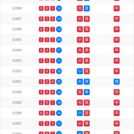
61898
9
6
1
16
大
单
中
61897
0
2
8
10
小
双
中
61896
8
1
5
14
大
双
中
61895
1
3
5
09
小
单
中
61894
8
4
5
17
大
单
中
61893
5
5
1
11
小
单
中
61892
5
4
9
18
小
双
中
61891
5
0
6
11
大
双
错
61890
9
9
6
24
大
单
中
61889
2
9
7
18
大
双
中
61888
0
9
7
16
小
双
中
61887
5
3
3
11
小
单
中