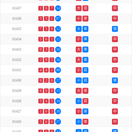
61437
1
6
7
14
大
双
中
61436
3
3
1
07
小
单
中
61435
7
5
0
12
大
单
错
61434
5
6
1
12
小
单
中
61433
9
3
4
16
大
单
中
61432
2
9
5
16
大
单
中
61431
4
4
1
09
小
双
中
61430
9
2
6
17
小
双
错
61429
6
0
9
15
大
单
中
61428
5
4
5
14
小
双
中
61427
1
6
3
10
小
单
中
61426
5
6
6
17
小
单
中