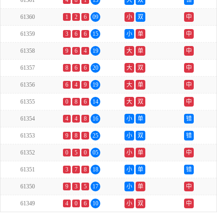
61361
4
8
1
13
大
双
错
61360
1
2
6
09
小
双
中
61359
3
6
6
15
小
单
中
61358
9
6
4
19
大
单
中
61357
8
6
6
20
大
双
中
61356
6
4
9
19
大
单
中
61355
0
8
6
14
大
双
中
61354
4
4
8
16
小
单
错
61353
9
8
8
25
小
双
错
61352
0
5
0
05
小
单
中
61351
3
7
8
18
小
单
错
61350
9
3
5
17
小
单
中
61349
4
0
6
10
小
双
中