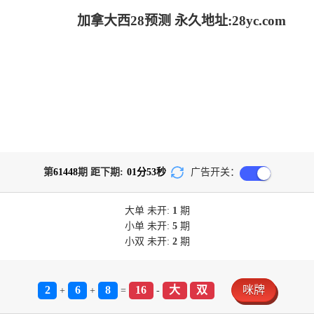
加拿大西28预测 永久地址:28yc.com
第
61448
期 距下期:
01
分
53
秒
广告开关：
大单
未开:
1
期
小单
未开:
5
期
小双
未开:
2
期
2
6
8
16
大
双
咪牌
+
+
=
-