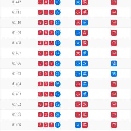
61412
2
8
0
10
大
双
中
61411
3
1
5
09
小
单
中
61410
8
2
4
14
大
单
中
61409
2
9
3
14
小
双
中
61408
4
0
8
12
大
双
中
61407
9
3
2
14
大
单
中
61406
5
4
8
17
小
双
错
61405
9
5
8
22
小
单
错
61404
1
3
2
06
小
单
中
61403
0
5
7
12
小
单
中
61402
8
0
4
12
小
双
中
61401
5
2
0
07
小
单
中
61400
3
3
5
11
大
单
中