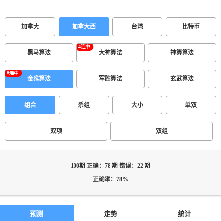
加拿大
加拿大西
台湾
比特币
黑马算法
大神算法
神算算法
金猴算法
军胜算法
玄武算法
组合
杀组
大小
单双
双项
双组
100期 正确：78 期 错误：22 期
正确率：78%
预测
走势
统计