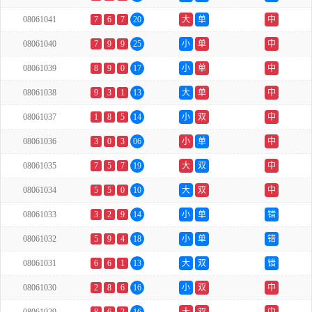
08061041
7
6
7
20
大
单
中
08061040
7
9
9
25
小
单
中
08061039
8
9
0
17
小
单
中
08061038
9
3
1
13
大
单
中
08061037
1
8
5
14
小
双
中
08061036
3
0
3
06
小
单
中
08061035
7
5
7
19
大
双
中
08061034
5
5
0
10
大
双
中
08061033
3
2
9
14
小
单
错
08061032
5
9
4
18
小
单
错
08061031
6
6
1
13
大
双
错
08061030
2
8
6
16
小
双
中