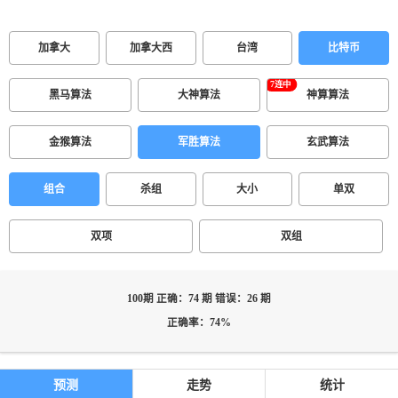
加拿大
加拿大西
台湾
比特币
黑马算法
大神算法
神算算法
金猴算法
军胜算法
玄武算法
组合
杀组
大小
单双
双项
双组
100期 正确：74 期 错误：26 期
正确率：74%
预测
走势
统计