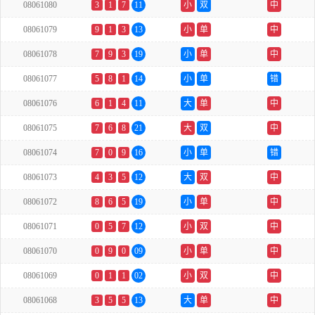
08061080
3
1
7
11
小
双
中
08061079
9
1
3
13
小
单
中
08061078
7
9
3
19
小
单
中
08061077
5
8
1
14
小
单
错
08061076
6
1
4
11
大
单
中
08061075
7
6
8
21
大
双
中
08061074
7
0
9
16
小
单
错
08061073
4
3
5
12
大
双
中
08061072
8
6
5
19
小
单
中
08061071
0
5
7
12
小
双
中
08061070
0
9
0
09
小
单
中
08061069
0
1
1
02
小
双
中
08061068
3
5
5
13
大
单
中