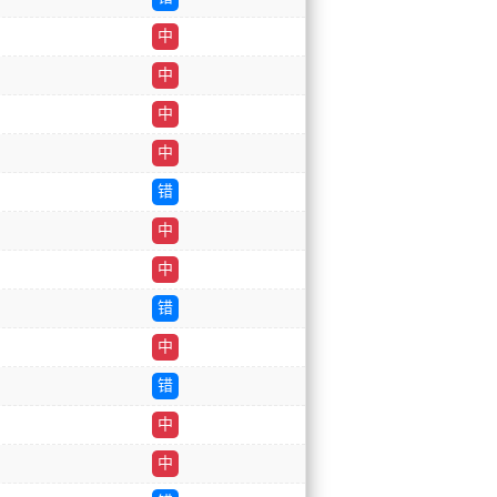
中
中
中
中
错
中
中
错
中
错
中
中