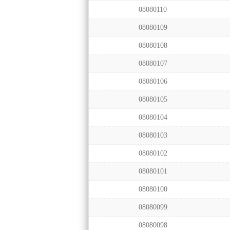
08080110
08080109
08080108
08080107
08080106
08080105
08080104
08080103
08080102
08080101
08080100
08080099
08080098