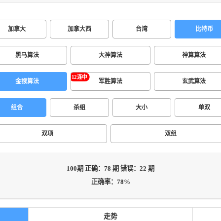
加拿大
加拿大西
台湾
比特币
黑马算法
大神算法
神算算法
金猴算法
军胜算法
玄武算法
组合
杀组
大小
单双
双项
双组
100期 正确：78 期 错误：22 期
正确率：78%
走势