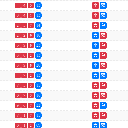
13
小
双
4
4
5
13
小
双
8
4
1
14
大
单
2
5
7
10
大
双
2
2
6
23
小
单
5
9
9
13
大
单
3
8
2
20
小
双
3
9
8
13
大
双
4
7
2
15
大
单
7
5
3
16
大
双
6
7
3
22
大
单
9
6
7
15
大
单
7
1
7
09
大
双
6
1
2