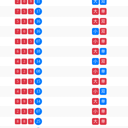
11
大
双
2
0
9
17
大
单
7
5
5
16
大
双
5
3
8
16
小
双
7
0
9
07
小
单
1
1
5
18
大
单
6
3
9
14
小
双
4
2
8
08
小
单
0
2
6
15
大
单
5
7
3
13
小
双
4
7
2
14
大
单
0
9
5
07
小
单
2
3
2
25
大
单
8
8
9