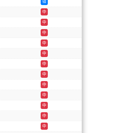
错
中
中
中
中
中
中
中
中
中
中
中
中