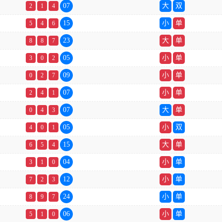
07
大
双
2
1
4
15
小
单
5
4
6
23
大
单
8
8
7
05
小
单
3
0
2
09
小
单
0
2
7
07
小
单
2
4
1
07
大
单
0
4
3
05
小
双
4
0
1
15
大
单
6
5
4
04
小
单
3
1
0
12
小
单
7
2
3
24
小
单
8
9
7
06
小
单
5
1
0