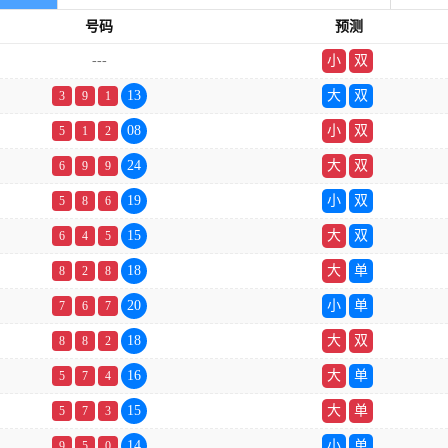
号码
预测
---
小
双
13
大
双
3
9
1
08
小
双
5
1
2
24
大
双
6
9
9
19
小
双
5
8
6
15
大
双
6
4
5
18
大
单
8
2
8
20
小
单
7
6
7
18
大
双
8
8
2
16
大
单
5
7
4
15
大
单
5
7
3
14
小
单
9
5
0