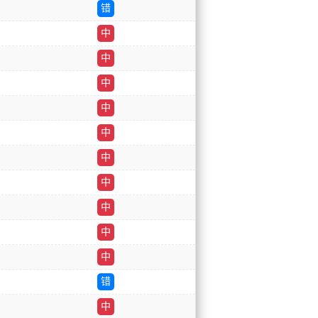
错
中
中
中
中
中
中
中
中
中
中
错
中