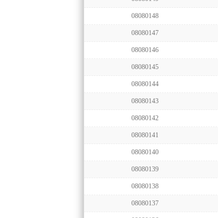
08080148
08080147
08080146
08080145
08080144
08080143
08080142
08080141
08080140
08080139
08080138
08080137