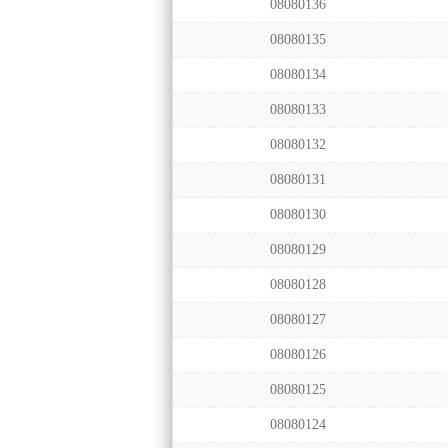
08080136
08080135
08080134
08080133
08080132
08080131
08080130
08080129
08080128
08080127
08080126
08080125
08080124