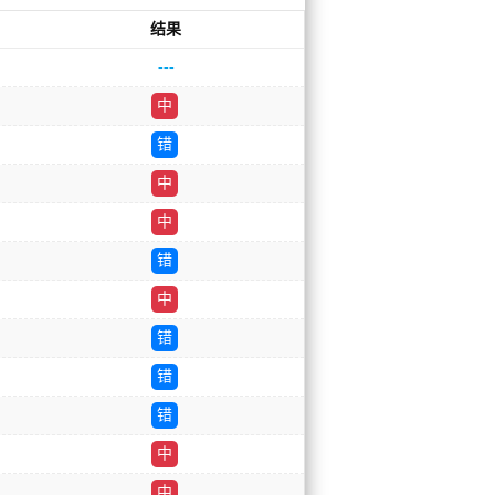
结果
---
中
错
中
中
错
中
错
错
错
中
中