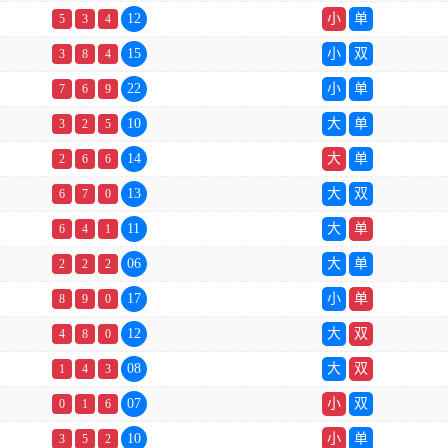
12
小
单
5
3
4
15
小
双
3
8
4
22
小
单
7
6
9
10
大
单
3
2
5
14
大
单
2
6
6
13
大
双
6
7
0
11
大
单
6
4
1
06
大
单
2
2
2
17
小
单
8
9
0
12
大
双
4
8
0
08
大
双
1
4
3
07
小
双
0
1
6
10
小
单
3
5
2