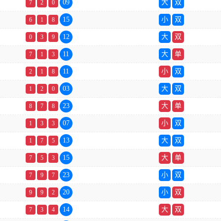
09
大
双
7
2
0
15
小
双
6
1
8
12
大
双
0
3
9
11
大
单
7
1
3
11
小
双
2
1
8
03
大
双
1
2
0
23
大
单
8
7
8
07
小
双
1
3
3
13
大
双
1
7
5
15
大
单
7
5
3
23
小
双
7
9
7
20
小
双
9
9
2
14
大
双
7
3
4