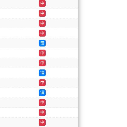
中
中
中
中
错
中
中
错
中
错
中
中
中