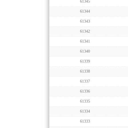
61345
61344
61343
61342
61341
61340
61339
61338
61337
61336
61335
61334
61333