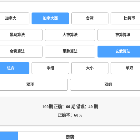
加拿大
加拿大西
台湾
比特币
黑马算法
大神算法
神算算法
金猴算法
军胜算法
玄武算法
组合
杀组
大小
单双
双项
双组
100期 正确：60 期 错误：40 期
正确率：60%
走势