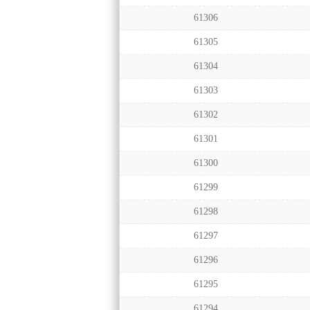
61306
61305
61304
61303
61302
61301
61300
61299
61298
61297
61296
61295
61294