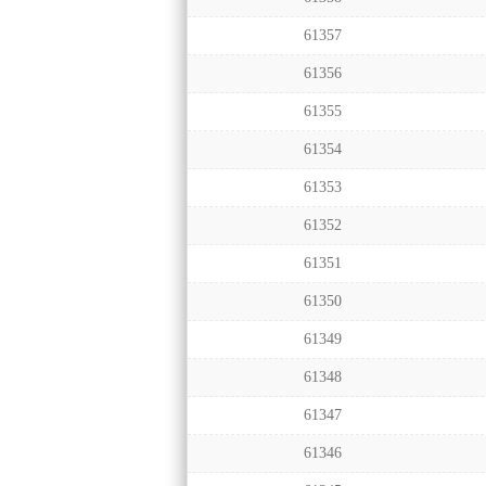
61357
61356
61355
61354
61353
61352
61351
61350
61349
61348
61347
61346