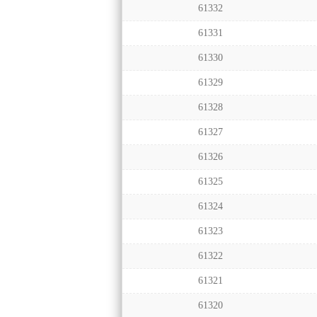
61332
61331
61330
61329
61328
61327
61326
61325
61324
61323
61322
61321
61320