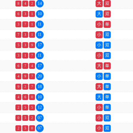
14
大
双
8
4
2
10
大
双
6
3
1
11
小
单
3
7
1
11
小
双
7
3
1
17
小
双
5
3
9
11
小
双
3
1
7
17
大
单
6
7
4
20
小
单
4
9
7
18
大
单
9
2
7
10
大
单
4
6
0
12
小
单
2
5
5
07
小
双
0
5
2
07
小
双
2
5
0