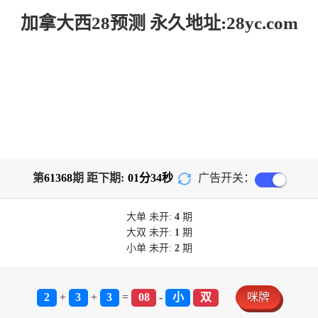
加拿大西28预测 永久地址:28yc.com
第
61368
期 距下期:
01
分
33
秒
广告开关：
大单
未开:
4
期
大双
未开:
1
期
小单
未开:
2
期
2
+
3
+
3
=
08
-
小
双
咪牌