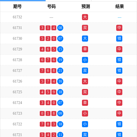
期号
号码
预测
结果
61732
---
大
---
61731
3
1
4
08
双
中
61730
5
2
0
07
大
错
61729
4
6
5
15
单
中
61728
6
7
6
19
小
错
61727
7
6
8
21
双
错
61726
5
7
4
16
大
中
61725
4
5
9
18
双
中
61724
3
4
0
07
单
中
61723
0
1
8
09
小
中
61722
7
8
3
18
小
错
61721
5
4
2
11
双
错