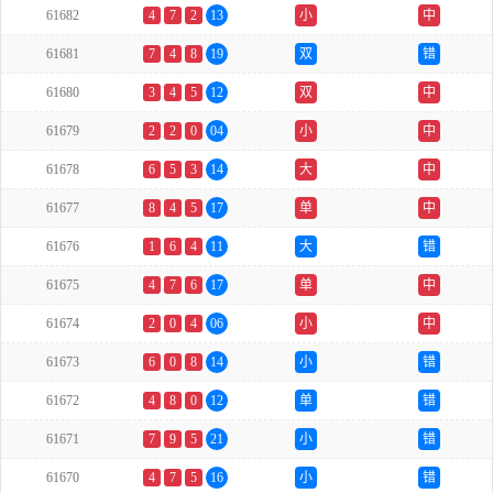
61682
4
7
2
13
小
中
61681
7
4
8
19
双
错
61680
3
4
5
12
双
中
61679
2
2
0
04
小
中
61678
6
5
3
14
大
中
61677
8
4
5
17
单
中
61676
1
6
4
11
大
错
61675
4
7
6
17
单
中
61674
2
0
4
06
小
中
61673
6
0
8
14
小
错
61672
4
8
0
12
单
错
61671
7
9
5
21
小
错
61670
4
7
5
16
小
错