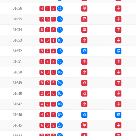
61656
4
4
3
11
单
中
61655
2
5
9
16
双
中
61654
8
2
3
13
单
中
61653
6
0
1
07
小
中
61652
9
2
4
15
双
错
61651
1
8
3
12
小
中
61650
6
0
0
06
小
中
61649
9
9
6
24
双
中
61648
2
0
0
02
双
中
61647
4
2
2
08
小
中
61646
4
3
2
09
双
错
61645
6
8
9
23
单
中