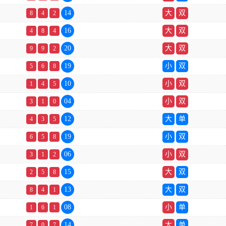
14
大
双
8
4
2
16
大
双
4
8
4
20
大
双
9
9
2
19
小
双
5
6
8
10
小
双
1
4
5
04
小
双
3
1
0
12
大
单
4
3
5
19
小
双
6
5
8
06
小
双
3
1
2
15
大
双
2
5
8
13
大
双
8
4
1
08
小
单
1
6
1
14
大
单
7
0
7