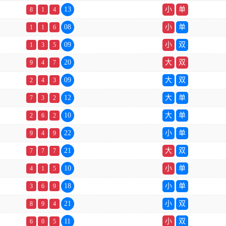
13
小
单
8
1
4
08
小
单
1
1
6
09
小
双
1
3
5
20
大
双
9
4
7
09
大
双
2
4
3
12
大
单
7
3
2
10
大
单
2
6
2
22
小
单
9
4
9
21
大
双
7
7
7
10
小
单
4
1
5
18
小
单
3
6
9
21
小
双
8
9
4
11
小
双
6
0
5