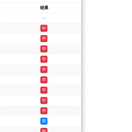
结果
---
中
中
中
中
中
中
中
中
中
错
中