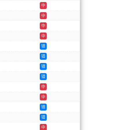
中
中
中
中
错
错
错
错
中
中
错
错
中