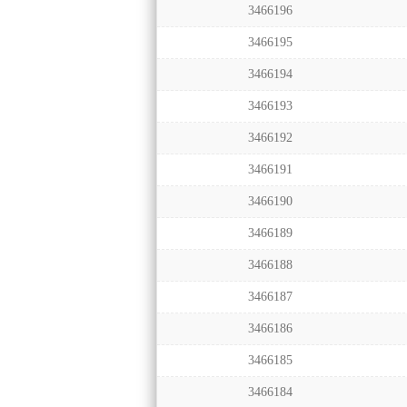
3466196
3466195
3466194
3466193
3466192
3466191
3466190
3466189
3466188
3466187
3466186
3466185
3466184