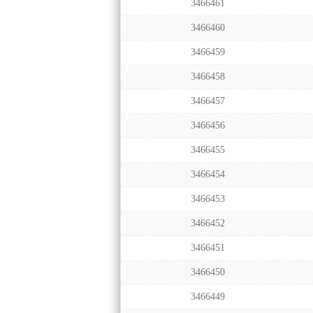
3466461
3466460
3466459
3466458
3466457
3466456
3466455
3466454
3466453
3466452
3466451
3466450
3466449