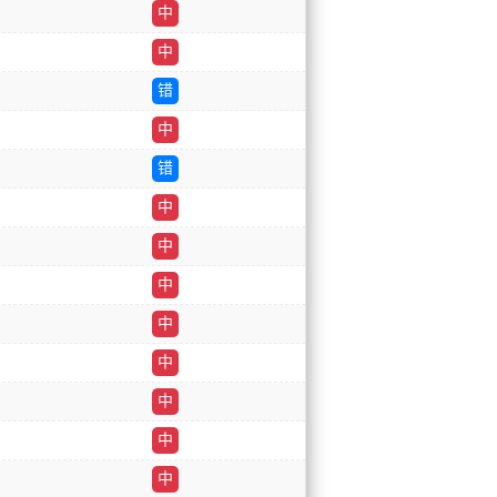
中
中
错
中
错
中
中
中
中
中
中
中
中