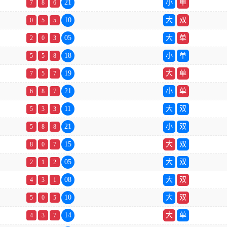
21
小
单
7
8
6
10
大
双
0
5
5
05
大
单
2
0
3
18
小
单
5
5
8
19
大
单
7
5
7
21
小
单
6
8
7
11
大
双
5
3
3
21
小
双
5
8
8
15
大
双
8
0
7
05
大
双
2
1
2
08
大
双
4
3
1
10
大
双
5
0
5
14
大
单
4
3
7