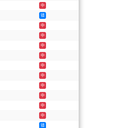
中
错
中
中
中
中
中
中
中
中
中
中
错