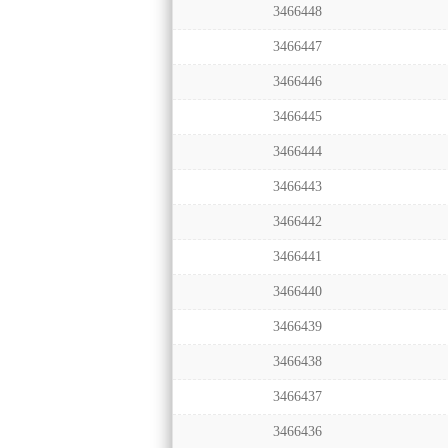
3466448
3466447
3466446
3466445
3466444
3466443
3466442
3466441
3466440
3466439
3466438
3466437
3466436