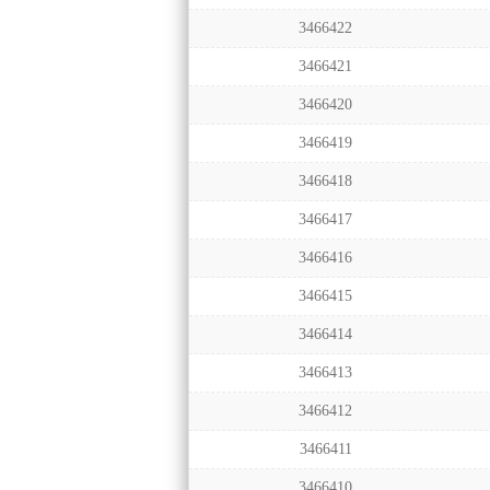
3466422
3466421
3466420
3466419
3466418
3466417
3466416
3466415
3466414
3466413
3466412
3466411
3466410