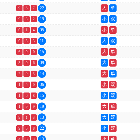
22
大
单
9
6
7
19
小
双
9
8
2
05
小
单
0
1
4
11
大
双
0
8
3
15
大
单
6
9
0
09
大
单
3
0
6
14
大
单
2
9
3
06
小
双
1
5
0
15
小
双
1
6
8
19
大
单
1
9
9
13
大
双
9
1
3
22
小
双
9
5
8
13
小
单
4
6
3