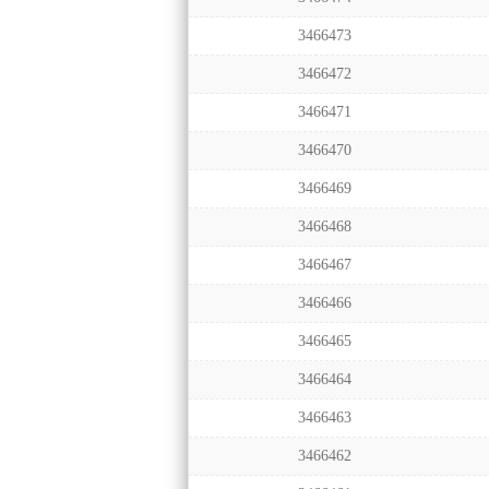
3466473
3466472
3466471
3466470
3466469
3466468
3466467
3466466
3466465
3466464
3466463
3466462