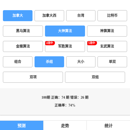
加拿大
加拿大西
台湾
比特币
黑马算法
大神算法
神算算法
金猴算法
军胜算法
玄武算法
组合
杀组
大小
单双
双项
双组
100期 正确：74 期 错误：26 期
正确率：74%
预测
走势
统计