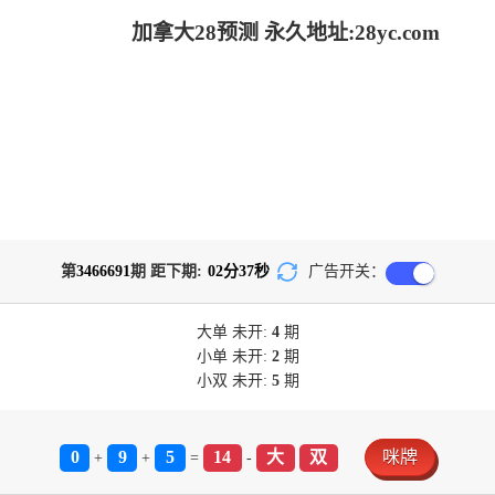
加拿大28预测 永久地址:28yc.com
第
3466691
期 距下期:
02
分
37
秒
广告开关：
大单
未开:
4
期
小单
未开:
2
期
小双
未开:
5
期
0
9
5
14
大
双
咪牌
+
+
=
-