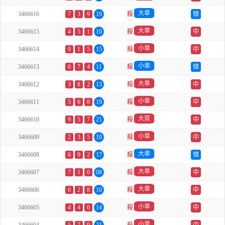
大单
3466616
7
3
9
19
殺
错
大单
3466615
4
5
1
10
殺
中
小单
3466614
9
1
5
15
殺
中
小单
3466613
0
7
4
11
殺
错
大单
3466612
3
8
2
13
殺
中
小单
3466611
5
6
8
19
殺
中
大双
3466610
9
5
7
21
殺
中
小单
3466609
2
3
5
10
殺
中
大单
3466608
6
9
2
17
殺
错
大单
3466607
7
1
0
08
殺
中
大单
3466606
0
2
8
10
殺
中
小单
3466605
4
4
6
14
殺
中
小单